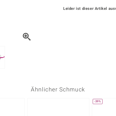
Onyx
Peridot
ns
♦ Silberhalsketten
TPC
Rhodolith
Spektro
Leider ist dieser Artikel aus
k
♦ Silberohrringe
Trends & Classics
Türkis
Turmal
♦ Silberanhänger
Vitale Minerale
n
Platinschmuck
Blau
Grün
Ähnlicher Schmuck
-39%