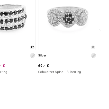
17
17
Silber
Silber
- €
69,- €
99,- 
rring
Schwarzer Spinell-Silberring
Edelst