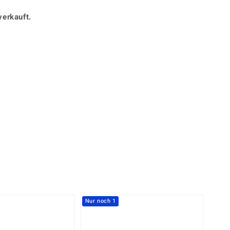
Perle
Ringgröße ermitteln
lith
Spinell
verkauft.
in
Zirkon
Gelb
Nur noch 1
-20%