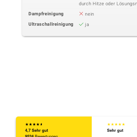
durch Hitze oder Lösungsm
Dampfreinigung
nein
Ultraschallreinigung
ja
★
★
★
★
★
★
★
★
★
★
4,7
Sehr gut
Sehr gut
9524
Bewertungen