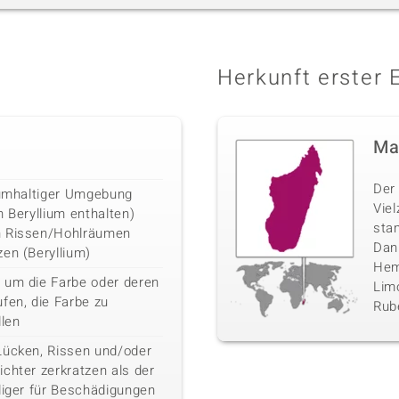
Herkunft erster 
Ma
Der 
liumhaltiger Umgebung
Vie
n Beryllium enthalten)
sta
n Rissen/Hohlräumen
Danb
en (Beryllium)
Hemi
 um die Farbe oder deren
Limo
fen, die Farbe zu
Rube
llen
Lücken, Rissen und/oder
chter zerkratzen als der
liger für Beschädigungen