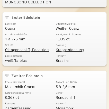
MONOSONO COLLECTION
& Classics
Erster Edelstein
Edelstein
Edelsteinvarietät
Minerale
Quarz
Weißer Quarz
Anzahl und Größe
Karatgewicht Summe
1 à 7x5 mm
1,035 ct
Schliff
Fassung
Oktagonschliff, Facettiert
Krappenfassung
Edelsteinfarbe
Herkunft
weiß/farblos
Brasilien
Zweiter Edelstein
Edelsteinvarietät
Anzahl und Größe
Mosambik-Granat
5 à 2,5 mm
Karatgewicht Summe
Schliff
0,368 ct
Rundschliff
Fassung
Herkunft
Zargenfassung
Mosambik