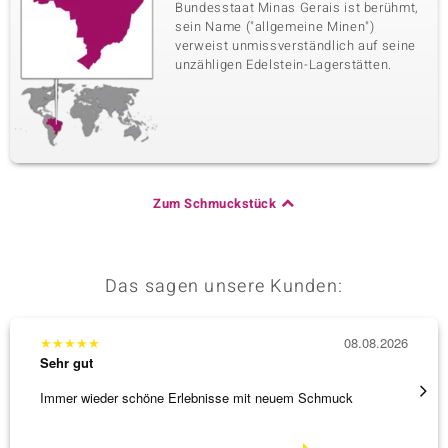
Bundesstaat Minas Gerais ist berühmt,
sein Name ("allgemeine Minen")
verweist unmissverständlich auf seine
unzähligen Edelstein-Lagerstätten.
Zum Schmuckstück
Das sagen unsere Kunden:
★
★
★
★
★
08.08.2026
★
★
★
Sehr gut
Sehr g
Immer wieder schöne Erlebnisse mit neuem Schmuck
Schöne