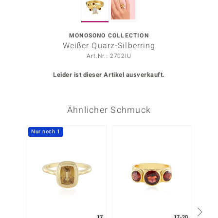
ors Edition
ana
MONOSONO COLLECTION
Weißer Quarz-Silberring
Art.Nr.: 2702IU
Prince Designs
Leider ist dieser Artikel ausverkauft.
o
Ähnlicher Schmuck
Chic
insell
Nur noch 1
-38%
n Vogue
 Show
o Paraíso
Classics
17
17-20