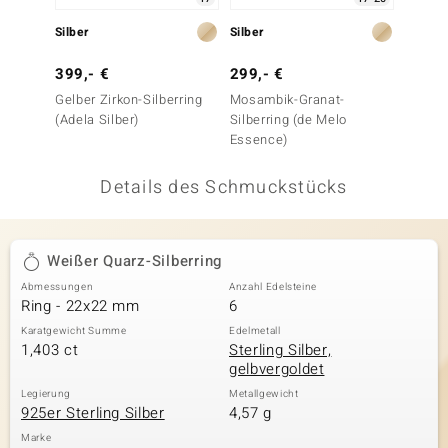
 JUWELO
Silber
Silber
Silber
remonti
399,- €
299,- €
79,- 
Gelber Zirkon-Silberring
Mosambik-Granat-
Welo-O
uca
(Adela Silber)
Silberring (de Melo
Essence)
no Collection
Details des Schmuckstücks
ENTS BY DE MELO
va
Weißer Quarz-Silberring
otenier
Abmessungen
Anzahl Edelsteine
Ring - 22x22 mm
6
 1894 Collection
Karatgewicht Summe
Edelmetall
1,403 ct
Sterling Silber,
gelbvergoldet
ana
Legierung
Metallgewicht
925er Sterling Silber
4,57 g
Marke