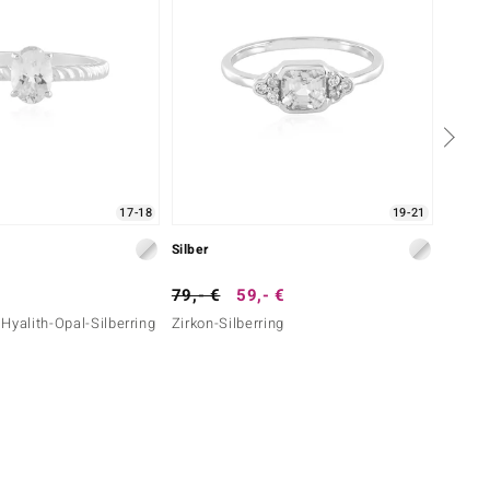
17-18
19-21
Silber
Silber
79,- €
59,- €
129,-
Hyalith-Opal-Silberring
Zirkon-Silberring
Zirkon