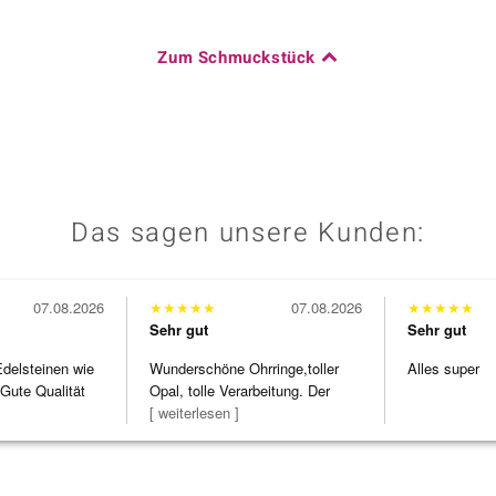
Zum Schmuckstück
Das sagen unsere Kunden:
07.08.2026
★
★
★
★
★
07.08.2026
★
★
★
★
★
Sehr gut
Sehr gut
Edelsteinen wie
Wunderschöne Ohrringe,toller
Alles super
Gute Qualität
Opal, tolle Verarbeitung. Der
Steg ist e
[ weiterlesen ]