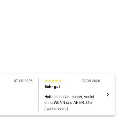
07.08.2026
★
★
★
★
★
07.08.2026
★
★
★
★
★
Sehr gut
Sehr gut
Hatte einen Umtausch, verlief
Die Ware k
ohne WENN und ABER. Die
erwartet. 
Schmuckstücke h
[ weiterlesen ]
verpackt.