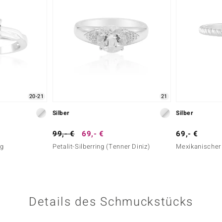
20-21
21
Silber
Silber
99,- €
69,- €
69,- €
ng
Petalit-Silberring (Tenner Diniz)
Mexikanischer 
Details des Schmuckstücks