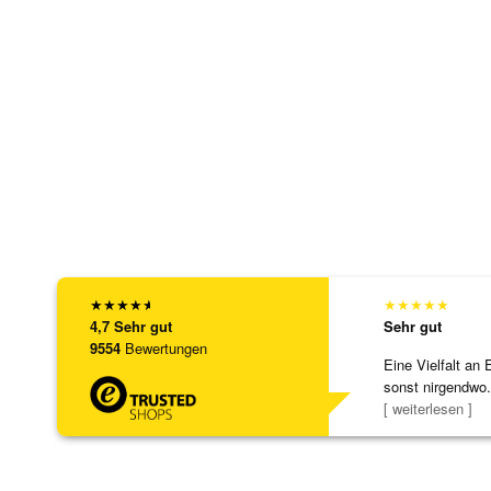
★
★
★
★
★
★
★
★
★
★
4,7
Sehr gut
Sehr gut
9554
Bewertungen
Eine Vielfalt an 
sonst nirgendwo.
zu noc
[ weiterlesen ]