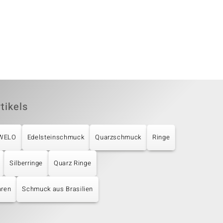
tikels
UWELO
Edelsteinschmuck
Quarzschmuck
Ringe
Silberringe
Quarz Ringe
aren
Schmuck aus Brasilien