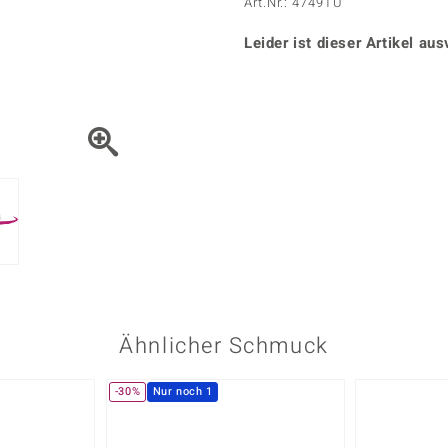
Onyx
Peridot
Art.Nr.: 4749TU
ns
♦ Silberhalsketten
TPC
Rhodolith
Spektro
k
♦ Silberohrringe
Leider ist dieser Artikel aus
Trends & Classics
Türkis
Turmal
♦ Silberanhänger
Vitale Minerale
n
Platinschmuck
Blau
Grün
Ähnlicher Schmuck
-30%
Nur noch 1