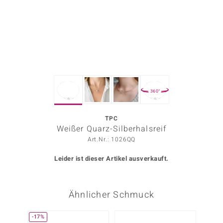
ors Edition
ana
Prince Designs
360°
o
Chic
TPC
Weißer Quarz-Silberhalsreif
insell
Art.Nr.: 1026QQ
n Vogue
Leider ist dieser Artikel ausverkauft.
 Show
Ähnlicher Schmuck
o Paraíso
Classics
-17%