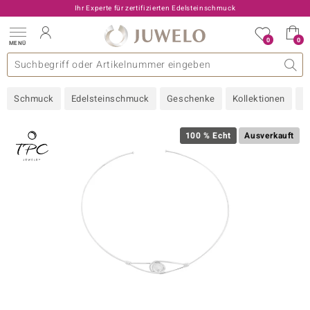
Ihr Experte für zertifizierten Edelsteinschmuck
0
0
MENÜ
llektionen
elsteine
eine A - Z
uckart
TV-Angebote
Design
Beliebte Edelsteine
Allgemeines
Edelmetal
Interessantes
Edelsteine nach Farbe
Juwelo
Ringgröße
Ratgeber
Schmuck
Edelsteinschmuck
Geschenke
Kollektionen
N
old
ilber
100 % Echt
Ausverkauft
i
 Classic
 with Love
rong
che