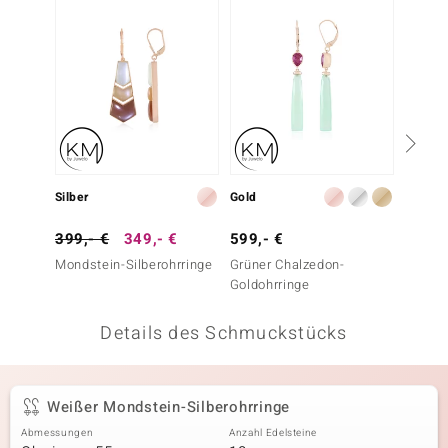
 JUWELO
remonti
uca
no Collection
ENTS BY DE MELO
Silber
Gold
Silber
va
399,- €
349,- €
599,- €
299,-
Mondstein-Silberohrringe
Grüner Chalzedon-
Chryso
otenier
Goldohrringe
 1894 Collection
Details des Schmuckstücks
ana
Weißer Mondstein-Silberohrringe
Abmessungen
Anzahl Edelsteine