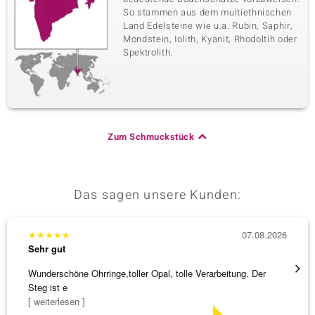
So stammen aus dem multiethnischen
Land Edelsteine wie u.a. Rubin, Saphir,
Mondstein, Iolith, Kyanit, Rhodoltih oder
Spektrolith.
Zum Schmuckstück
Das sagen unsere Kunden:
★
★
★
★
★
07.08.2026
★
★
★
Sehr gut
Sehr g
Wunderschöne Ohrringe,toller Opal, tolle Verarbeitung. Der
Hatte 
Steg ist e
Schmu
[ weiterlesen ]
[ weite