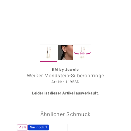
ors Edition
ana
Prince Designs
360°
o
Chic
KM by Juwelo
Weißer Mondstein-Silberohrringe
insell
Art.Nr.: 1195SD
n Vogue
Leider ist dieser Artikel ausverkauft.
 Show
Ähnlicher Schmuck
o Paraíso
Classics
-13%
Nur noch 1