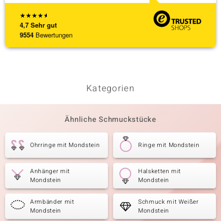
★
★
★
★
★
4,7
Sehr gut
9554
Bewertungen
Kategorien
Ähnliche Schmuckstücke
Ohrringe mit Mondstein
Ringe mit Mondstein
Anhänger mit
Halsketten mit
Mondstein
Mondstein
Armbänder mit
Schmuck mit Weißer
Mondstein
Mondstein