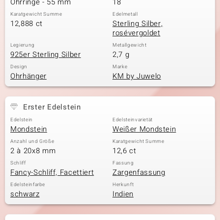
Ohrringe - 55 mm
18
Karatgewicht Summe
Edelmetall
12,888 ct
Sterling Silber,
rosévergoldet
& Classics
Legierung
Metallgewicht
925er Sterling Silber
2,7 g
Minerale
Design
Marke
Ohrhänger
KM by Juwelo
Erster Edelstein
Edelstein
Edelsteinvarietät
Mondstein
Weißer Mondstein
Anzahl und Größe
Karatgewicht Summe
2 à 20x8 mm
12,6 ct
Schliff
Fassung
Fancy-Schliff, Facettiert
Zargenfassung
Edelsteinfarbe
Herkunft
schwarz
Indien