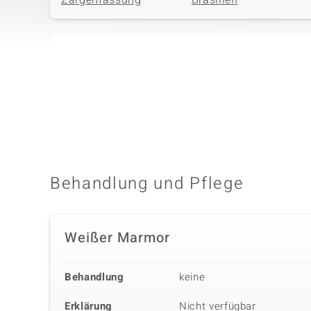
Zargenfassung
Brasilien
Vierter Edelstein
Edelsteinvarietät
Größe
Türkis
versch. mm
Fassung
Herkunft
Zargenfassung
USA
Behandlung und Pflege
Weißer Marmor
Behandlung
keine
Erklärung
Nicht verfügbar