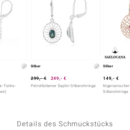
Silber
Silber
299,- €
249,- €
149,- €
e-Türkis-
Petrolfarbener Saphir-Silberohrringe
Nigerianischer
Lee)
Silberohrringe
Details des Schmuckstücks