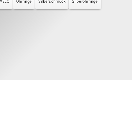
UWELO
Ohrringe
Silberschmuck
Silberohrringe