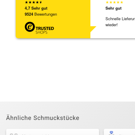
★
★
★
★
★
★
★
★
★
★
4,7
Sehr gut
Sehr gut
9524
Bewertungen
Schnelle Lieferu
wieder!
Ähnliche Schmuckstücke