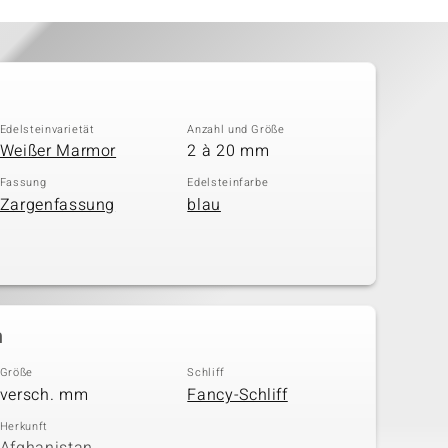
Edelsteinvarietät
Anzahl und Größe
Weißer Marmor
2 à 20 mm
Fassung
Edelsteinfarbe
Zargenfassung
blau
n
Größe
Schliff
versch. mm
Fancy-Schliff
Herkunft