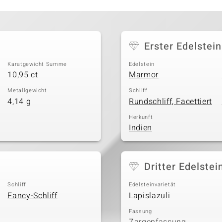
Erster Edelstein
Karatgewicht Summe
Edelstein
10,95 ct
Marmor
Metallgewicht
Schliff
4,14 g
Rundschliff, Facettiert
Herkunft
Indien
Dritter Edelstei
Schliff
Edelsteinvarietät
Fancy-Schliff
Lapislazuli
Fassung