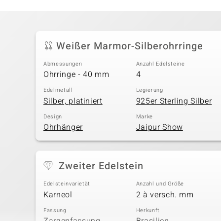
Weißer Marmor-Silberohrringe
Abmessungen
Anzahl Edelsteine
Ohrringe - 40 mm
4
Edelmetall
Legierung
Silber, platiniert
925er Sterling Silber
Design
Marke
Ohrhänger
Jaipur Show
Zweiter Edelstein
Edelsteinvarietät
Anzahl und Größe
Karneol
2 à versch. mm
Fassung
Herkunft