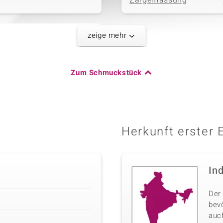
Zargenfassung
zeige mehr
Schliff
Fancy-Schliff
Zum Schmuckstück
Herkunft erster 
In
Der 
bev
auc