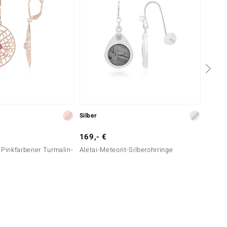
Silber
Silber
169,- €
179,-
 Pinkfarbener Turmalin-
Aletai-Meteorit-Silberohrringe
Grüner
(Adela