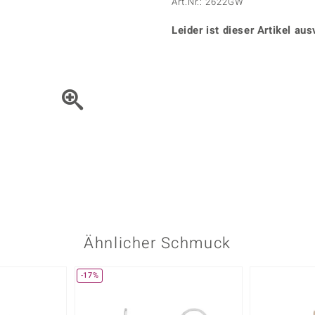
Onyx
Peridot
Art.Nr.: 2622GW
ns
♦ Silberhalsketten
TPC
Rhodolith
Spektro
k
♦ Silberohrringe
Leider ist dieser Artikel aus
Trends & Classics
Türkis
Turmal
♦ Silberanhänger
Vitale Minerale
n
Platinschmuck
Blau
Grün
Bewegen Sie das Schmuck
Ähnlicher Schmuck
-17%