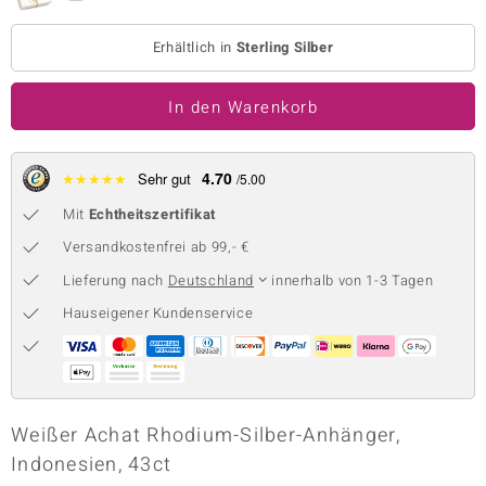
 JUWELO
Erhältlich in
Sterling Silber
remonti
In den Warenkorb
uca
no Collection
4.70
★
★
★
★
★
Sehr gut
/5.00
ENTS BY DE MELO
Mit
Echtheitszertifikat
Versandkostenfrei ab 99,- €
va
Lieferung nach
Deutschland
innerhalb von 1-3 Tagen
otenier
Hauseigener Kundenservice
 1894 Collection
ana
Weißer Achat Rhodium-Silber-Anhänger,
Indonesien, 43ct