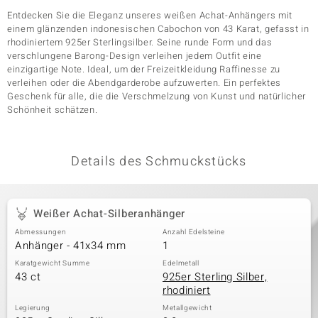
Entdecken Sie die Eleganz unseres weißen Achat-Anhängers mit
einem glänzenden indonesischen Cabochon von 43 Karat, gefasst in
rhodiniertem 925er Sterlingsilber. Seine runde Form und das
& Classics
verschlungene Barong-Design verleihen jedem Outfit eine
einzigartige Note. Ideal, um der Freizeitkleidung Raffinesse zu
Minerale
verleihen oder die Abendgarderobe aufzuwerten. Ein perfektes
Geschenk für alle, die die Verschmelzung von Kunst und natürlicher
Schönheit schätzen.
Details des Schmuckstücks
Weißer Achat-Silberanhänger
Abmessungen
Anzahl Edelsteine
Anhänger - 41x34 mm
1
Karatgewicht Summe
Edelmetall
43 ct
925er Sterling Silber,
rhodiniert
Legierung
Metallgewicht