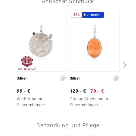
Ähnlicher Schmuck
-39%
Nur noch 1
Silber
Silber
Silber
99,- €
129,- €
79,- €
49,- 
Weißer Achat-
Orange Stachelauster-
Verste
Silberanhänger
Silberanhänger
Palmen
Silber
Behandlung und Pflege