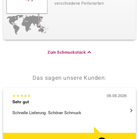
verschiedene Perlenarten.
Zum Schmuckstück
Das sagen unsere Kunden:
★
★
★
★
★
06.08.2026
★
★
★
Sehr gut
Sehr g
Schnelle Lieferung. Schöner Schmuck
Besond
Bearbe
[ weite