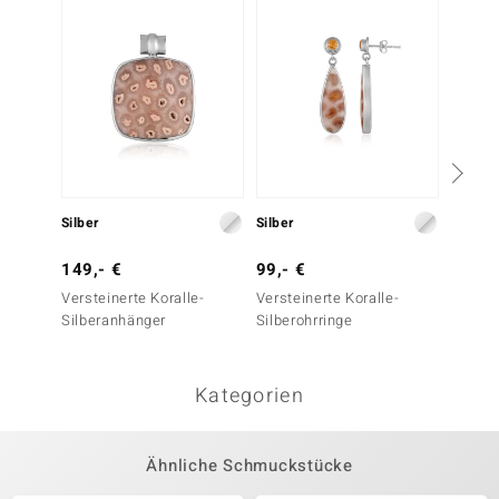
Silber
Silber
Silber
149,- €
99,- €
39,- 
Versteinerte Koralle-
Versteinerte Koralle-
Dinosa
Silberanhänger
Silberohrringe
Silber
Kategorien
Ähnliche Schmuckstücke