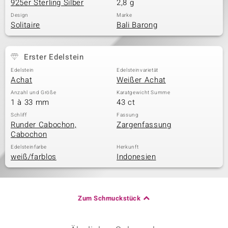
925er Sterling Silber
2,8 g
Design
Marke
Solitaire
Bali Barong
Erster Edelstein
Edelstein
Edelsteinvarietät
Achat
Weißer Achat
Anzahl und Größe
Karatgewicht Summe
1 à 33 mm
43 ct
Schliff
Fassung
Runder Cabochon,
Zargenfassung
Cabochon
Edelsteinfarbe
Herkunft
weiß/farblos
Indonesien
Zum Schmuckstück