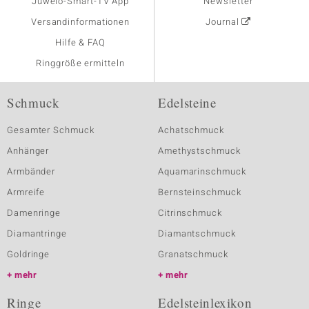
Juwelo-Smart-TV App
Newsletter
Versandinformationen
Journal
Hilfe & FAQ
Ringgröße ermitteln
Schmuck
Edelsteine
Gesamter Schmuck
Achatschmuck
Anhänger
Amethystschmuck
Armbänder
Aquamarinschmuck
Armreife
Bernsteinschmuck
Damenringe
Citrinschmuck
Diamantringe
Diamantschmuck
Goldringe
Granatschmuck
mehr
mehr
Ringe
Edelsteinlexikon