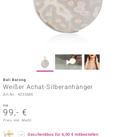
ors Edition
ana
Prince Designs
o
Chic
Bali Barong
insell
Weißer Achat-Silberanhänger
Art.Nr.: 4255MS
n Vogue
nur
 Show
99,- €
o Paraíso
Preis inkl. MwSt.
Classics
Geschenkbox für
6,00 €
mitbestellen