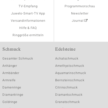
TV-Empfang
Programmvorschau
Juwelo-Smart-TV App
Newsletter
Versandinformationen
Journal
Hilfe & FAQ
Ringgröße ermitteln
Schmuck
Edelsteine
Gesamter Schmuck
Achatschmuck
Anhänger
Amethystschmuck
Armbänder
Aquamarinschmuck
Armreife
Bernsteinschmuck
Damenringe
Citrinschmuck
Diamantringe
Diamantschmuck
Goldringe
Granatschmuck