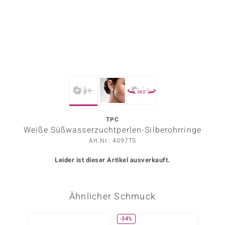
ors Edition
ana
Prince Designs
360°
o
Chic
TPC
Weiße Süßwasserzuchtperlen-Silberohrringe
insell
Art.Nr.: 4097TS
n Vogue
Leider ist dieser Artikel ausverkauft.
 Show
Ähnlicher Schmuck
o Paraíso
Classics
-34%