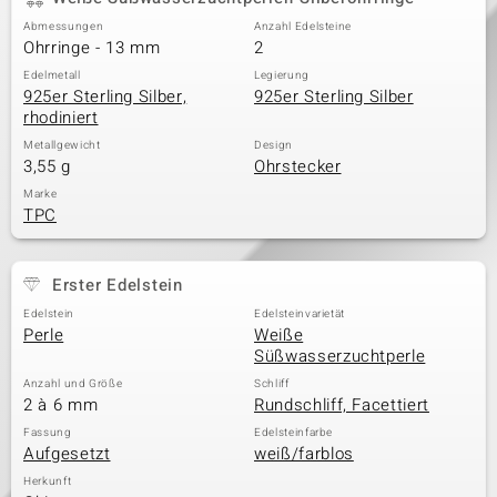
Abmessungen
Anzahl Edelsteine
Ohrringe - 13 mm
2
& Classics
Edelmetall
Legierung
925er Sterling Silber,
925er Sterling Silber
rhodiniert
Minerale
Metallgewicht
Design
3,55 g
Ohrstecker
Marke
TPC
Erster Edelstein
Edelstein
Edelsteinvarietät
Perle
Weiße
Süßwasserzuchtperle
Anzahl und Größe
Schliff
2 à 6 mm
Rundschliff, Facettiert
Fassung
Edelsteinfarbe
Aufgesetzt
weiß/farblos
Herkunft