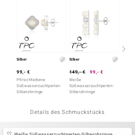
 JUWELO
remonti
uca
no Collection
ENTS BY DE MELO
Silber
Silber
Silber
va
99,- €
149,- €
99,- €
169,-
Pfirsichfarbene
Weiße
Pfirsi
otenier
Süßwasserzuchtperlen-
Süßwasserzuchtperlen-
Perlen
Silberohrringe
Silberohrringe
 1894 Collection
Details des Schmuckstücks
ana
Weiße Süßwasserzuchtperlen-Silberohrringe