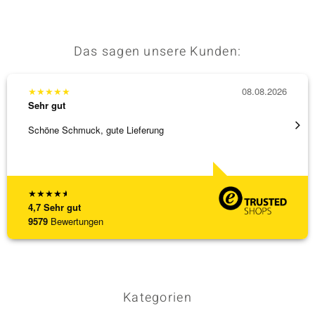
Das sagen unsere Kunden:
★
★
★
★
★
08.08.2026
★
★
★
Sehr gut
Sehr g
Schöne Schmuck, gute Lieferung
Immer 
★
★
★
★
★
4,7
Sehr gut
9579
Bewertungen
Kategorien