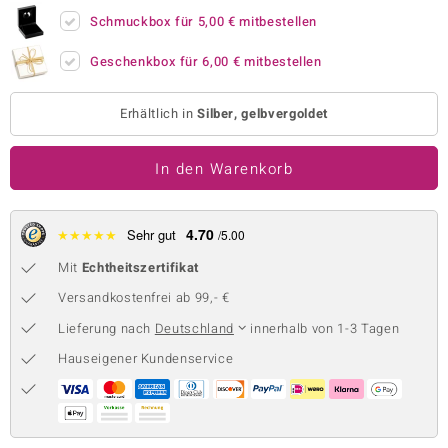
Schmuckbox für
5,00 €
mitbestellen
 JUWELO
Geschenkbox für
6,00 €
mitbestellen
remonti
uca
Erhältlich in
Silber, gelbvergoldet
no Collection
In den Warenkorb
ENTS BY DE MELO
va
4.70
★
★
★
★
★
Sehr gut
/5.00
Mit
Echtheitszertifikat
otenier
Versandkostenfrei ab 99,- €
 1894 Collection
Lieferung nach
Deutschland
innerhalb von 1-3 Tagen
Hauseigener Kundenservice
ana