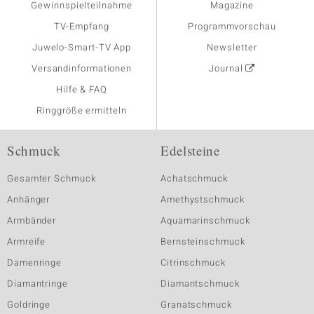
Gewinnspielteilnahme
Magazine
TV-Empfang
Programmvorschau
Juwelo-Smart-TV App
Newsletter
Versandinformationen
Journal
Hilfe & FAQ
Ringgröße ermitteln
Schmuck
Edelsteine
Gesamter Schmuck
Achatschmuck
Anhänger
Amethystschmuck
Armbänder
Aquamarinschmuck
Armreife
Bernsteinschmuck
Damenringe
Citrinschmuck
Diamantringe
Diamantschmuck
Goldringe
Granatschmuck