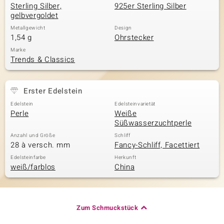
Sterling Silber,
925er Sterling Silber
gelbvergoldet
Metallgewicht
Design
1,54 g
Ohrstecker
Marke
Trends & Classics
Erster Edelstein
Edelstein
Edelsteinvarietät
Perle
Weiße
Süßwasserzuchtperle
Anzahl und Größe
Schliff
28 à versch. mm
Fancy-Schliff, Facettiert
Edelsteinfarbe
Herkunft
weiß/farblos
China
Zum Schmuckstück