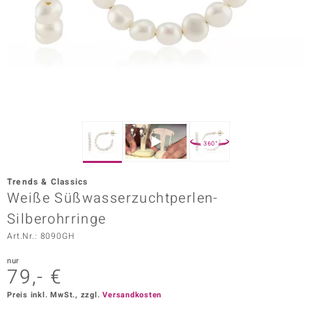
ors Edition
ana
Prince Designs
o
360°
Chic
Trends & Classics
insell
Weiße Süßwasserzuchtperlen-
Silberohrringe
n Vogue
Art.Nr.: 8090GH
 Show
nur
79,- €
o Paraíso
Preis inkl. MwSt., zzgl.
Versandkosten
Classics