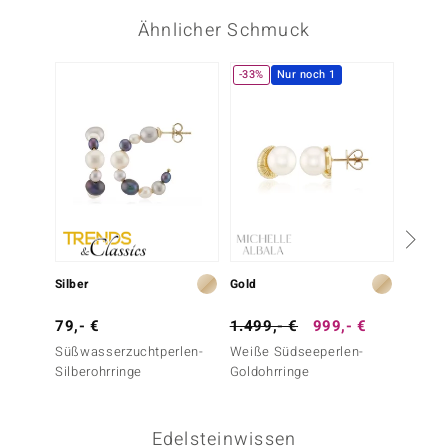
Ähnlicher Schmuck
-33%
Nur noch 1
Nur n
Silber
Gold
Silber
79,- €
1.499,- €
999,- €
99,- 
Süßwasserzuchtperlen-
Weiße Südseeperlen-
Süßwas
Silberohrringe
Goldohrringe
Silbero
Edelsteinwissen