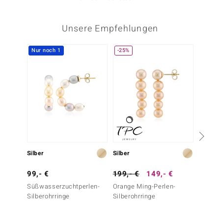
Unsere Empfehlungen
Nur noch 1
-25%
Silber
Silber
Silber
99,- €
199,- €
149,- €
99,- 
Süßwasserzuchtperlen-
Orange Ming-Perlen-
Weiße
Silberohrringe
Silberohrringe
Süßwas
Silber