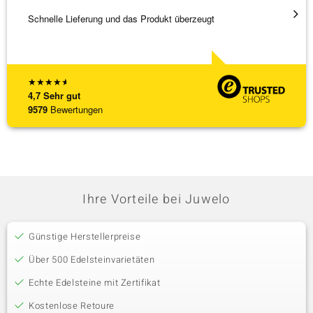
Schnelle Lieferung und das Produkt überzeugt
Immer 
★
★
★
★
★
4,7
Sehr gut
9579
Bewertungen
Ihre Vorteile bei Juwelo
Günstige Herstellerpreise
Über 500 Edelsteinvarietäten
Echte Edelsteine mit Zertifikat
Kostenlose Retoure