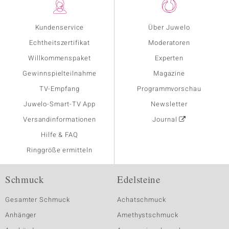
Kundenservice
Über Juwelo
Echtheitszertifikat
Moderatoren
Willkommenspaket
Experten
Gewinnspielteilnahme
Magazine
TV-Empfang
Programmvorschau
Juwelo-Smart-TV App
Newsletter
Versandinformationen
Journal
Hilfe & FAQ
Ringgröße ermitteln
Schmuck
Edelsteine
Gesamter Schmuck
Achatschmuck
Anhänger
Amethystschmuck