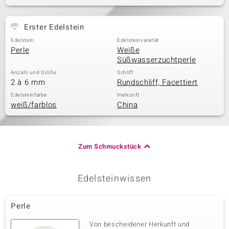
Erster Edelstein
& Classics
Edelstein
Edelsteinvarietät
Perle
Weiße
Minerale
Süßwasserzuchtperle
Anzahl und Größe
Schliff
2 à 6 mm
Rundschliff, Facettiert
Edelsteinfarbe
Herkunft
weiß/farblos
China
Zum Schmuckstück
Edelsteinwissen
Perle
Von bescheidener Herkunft und