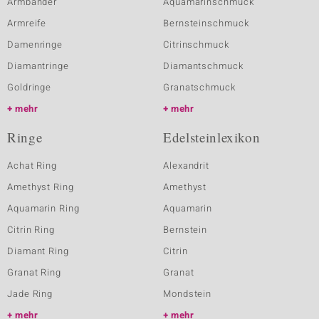
Armbänder
Aquamarinschmuck
Armreife
Bernsteinschmuck
Damenringe
Citrinschmuck
Diamantringe
Diamantschmuck
Goldringe
Granatschmuck
mehr
mehr
Ringe
Edelsteinlexikon
Achat Ring
Alexandrit
Amethyst Ring
Amethyst
Aquamarin Ring
Aquamarin
Citrin Ring
Bernstein
Diamant Ring
Citrin
Granat Ring
Granat
Jade Ring
Mondstein
mehr
mehr