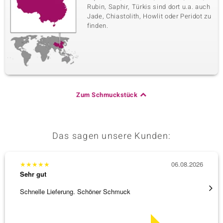
Rubin, Saphir, Türkis sind dort u.a. auch
Jade, Chiastolith, Howlit oder Peridot zu
finden.
Zum Schmuckstück
Das sagen unsere Kunden:
★
★
★
★
★
06.08.2026
★
★
★
Sehr gut
Sehr g
Schnelle Lieferung. Schöner Schmuck
Besond
Bearbe
[ weite