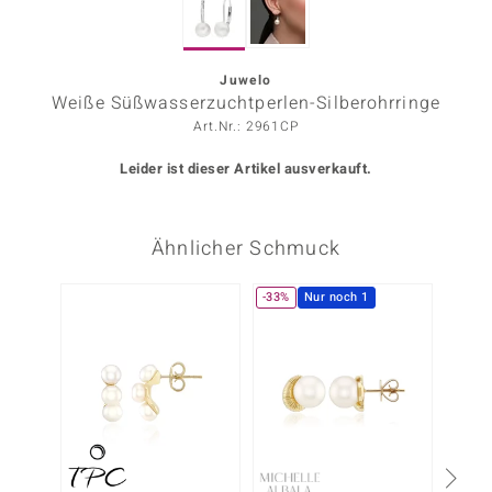
ors Edition
ana
Juwelo
Weiße Süßwasserzuchtperlen-Silberohrringe
Art.Nr.: 2961CP
Prince Designs
Leider ist dieser Artikel ausverkauft.
o
Ähnlicher Schmuck
Chic
insell
-33%
Nur noch 1
n Vogue
 Show
o Paraíso
Classics