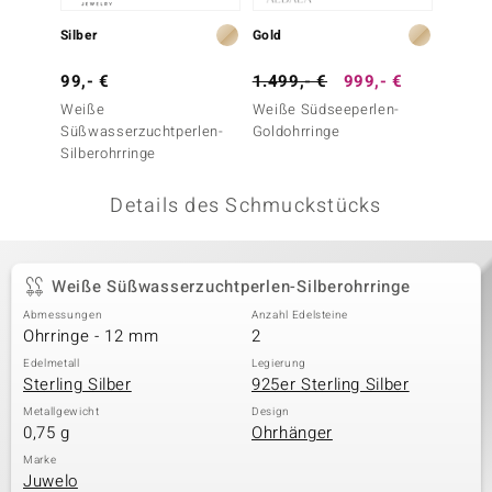
 JUWELO
Silber
Gold
Silber
remonti
99,- €
1.499,- €
999,- €
149,-
Weiße
Weiße Südseeperlen-
Platin
uca
Süßwasserzuchtperlen-
Goldohrringe
Silbero
Silberohrringe
no Collection
Details des Schmuckstücks
ENTS BY DE MELO
va
Weiße Süßwasserzuchtperlen-Silberohrringe
otenier
Abmessungen
Anzahl Edelsteine
Ohrringe - 12 mm
2
 1894 Collection
Edelmetall
Legierung
Sterling Silber
925er Sterling Silber
Metallgewicht
Design
0,75 g
Ohrhänger
ana
Marke
Juwelo