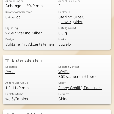
Abmessungen
Anzahl Edelsteine
Anhänger - 20x9 mm
2
Karatgewicht Summe
Edelmetall
0,459 ct
Sterling Silber,
& Classics
gelbvergoldet
Minerale
Legierung
Metallgewicht
925er Sterling Silber
0,6 g
Design
Marke
Solitaire mit Akzentsteinen
Juwelo
Erster Edelstein
Edelstein
Edelsteinvarietät
Perle
Weiße
Süßwasserzuchtperle
Anzahl und Größe
Schliff
1 à 11x9 mm
Fancy-Schliff, Facettiert
Edelsteinfarbe
Herkunft
weiß/farblos
China