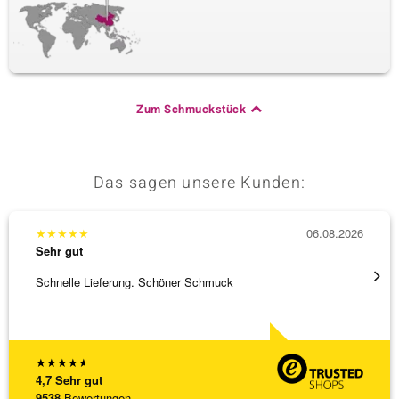
Zum Schmuckstück
Das sagen unsere Kunden:
★
★
★
★
★
06.08.2026
★
★
★
Sehr gut
Sehr g
Schnelle Lieferung. Schöner Schmuck
Top Qu
★
★
★
★
★
4,7
Sehr gut
9538
Bewertungen