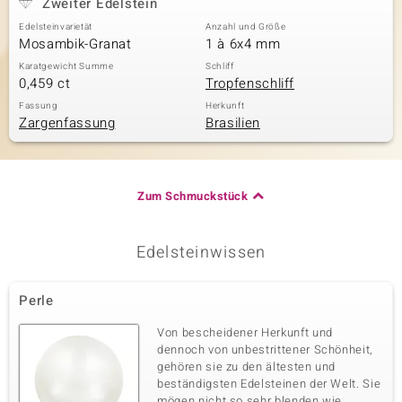
Zweiter Edelstein
Edelsteinvarietät
Anzahl und Größe
Mosambik-Granat
1 à 6x4 mm
Karatgewicht Summe
Schliff
0,459 ct
Tropfenschliff
Fassung
Herkunft
Zargenfassung
Brasilien
Zum Schmuckstück
Edelsteinwissen
Perle
Von bescheidener Herkunft und
dennoch von unbestrittener Schönheit,
gehören sie zu den ältesten und
beständigsten Edelsteinen der Welt. Sie
mögen nicht so sehr blenden wie