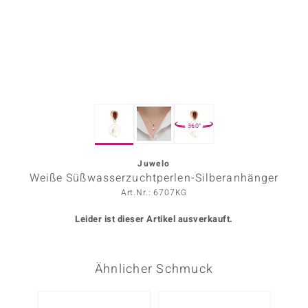
ors Edition
ana
Prince Designs
360°
o
Chic
Juwelo
Weiße Süßwasserzuchtperlen-Silberanhänger
insell
Art.Nr.: 6707KG
n Vogue
Leider ist dieser Artikel ausverkauft.
 Show
Ähnlicher Schmuck
o Paraíso
Classics
-25%