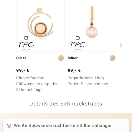
 JUWELO
remonti
uca
no Collection
ENTS BY DE MELO
Silber
Silber
Gold
va
99,- €
99,- €
399,-
Pfirsichfarbene
Purpurfarbene Ming-
Ming-P
otenier
Süßwasserzuchtperlen-
Perlen-Silberanhänger
Goldan
Silberanhänger
 1894 Collection
Details des Schmuckstücks
ana
Weiße Süßwasserzuchtperlen-Silberanhänger