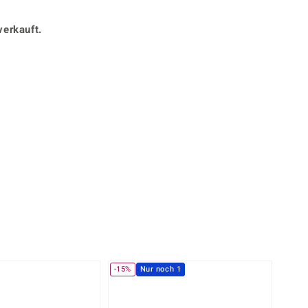
Perle
Ringgröße ermitteln
lith
Spinell
verkauft.
in
Zirkon
Gelb
-15%
Nur noch 1
-14%