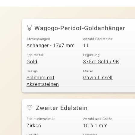
Wagogo-Peridot-Goldanhänger
Abmessungen
Anzahl Edelsteine
Anhänger - 17x7 mm
11
Edelmetall
Legierung
Gold
375er Gold / 9K
Design
Marke
Solitaire mit
Gavin Linsell
Akzentsteinen
Zweiter Edelstein
Edelsteinvarietät
Anzahl und Größe
Zirkon
10 à 1 mm