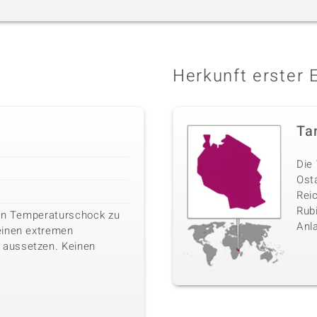
Herkunft erster 
Ta
Die 
Ost
Rei
Rubi
ein Temperaturschock zu
Anl
einen extremen
aussetzen. Keinen