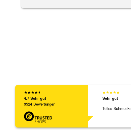
★
★
★
★
★
★
★
★
★
★
4,7
Sehr gut
Sehr gut
9524
Bewertungen
Tolles Schmuck