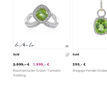
17
Gold
Gold
2.999,- €
1.999,- €
599,- €
Brasilianischer Grüner Turmalin-
Wagogo-Peridot-Golda
Goldring