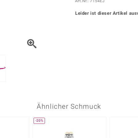
Onyx
Peridot
Art.Nr.: 7154EJ
ns
♦ Silberhalsketten
TPC
Rhodolith
Spektro
k
♦ Silberohrringe
Leider ist dieser Artikel aus
Trends & Classics
Türkis
Turmal
♦ Silberanhänger
Vitale Minerale
n
Platinschmuck
Blau
Grün
Ähnlicher Schmuck
-20%