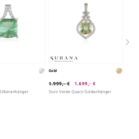
Gold
Silber
1.999,- €
1.699,- €
699,-
-Silberanhänger
Ouro Verde-Quarz-Goldanhänger
Sphen-