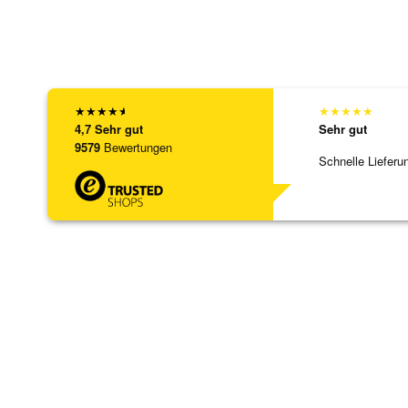
★
★
★
★
★
★
★
★
★
★
4,7
Sehr gut
Sehr gut
9579
Bewertungen
Schnelle Lieferu