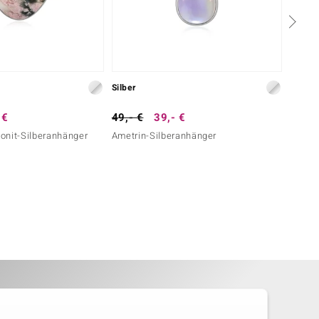
Silber
Silber
 €
49,- €
39,- €
99,- 
onit-Silberanhänger
Ametrin-Silberanhänger
Weißer