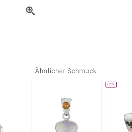
Onyx
Peridot
ns
♦ Silberhalsketten
TPC
Rhodolith
Spektro
k
♦ Silberohrringe
Trends & Classics
Türkis
Turmal
♦ Silberanhänger
Vitale Minerale
n
Platinschmuck
Blau
Grün
Ähnlicher Schmuck
-51%