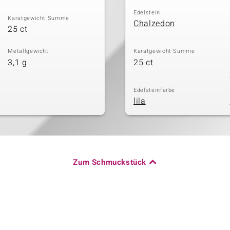
Edelstein
Karatgewicht Summe
Chalzedon
25 ct
Metallgewicht
Karatgewicht Summe
3,1 g
25 ct
Edelsteinfarbe
lila
Zum Schmuckstück