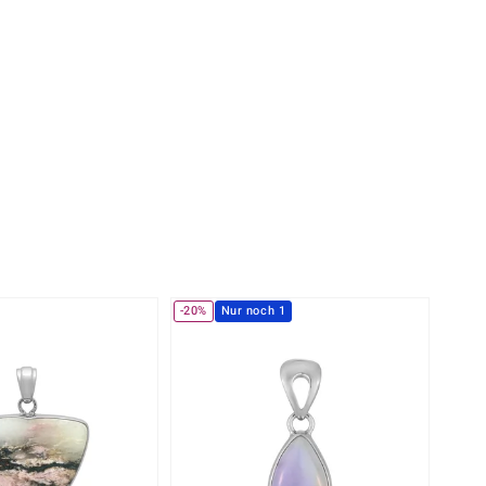
Perle
Ringgröße ermitteln
lith
Spinell
in
Zirkon
Gelb
-20%
Nur noch 1