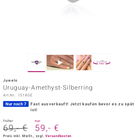
ors Edition
ana
Prince Designs
o
360°
Chic
Juwelo
insell
Uruguay-Amethyst-Silberring
Art.Nr.: 1518GE
n Vogue
Nur noch 7
Fast ausverkauft!
Jetzt kaufen bevor es zu spät
 Show
ist!
o Paraíso
früher
nur
69,- €
59,- €
Classics
Preis inkl. MwSt., zzgl.
Versandkosten