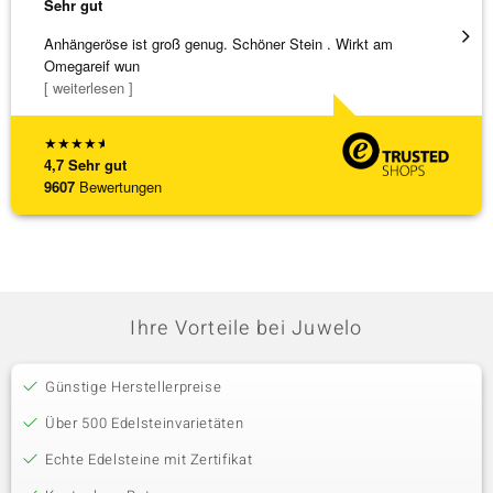
Sehr gut
Sehr g
Anhängeröse ist groß genug. Schöner Stein . Wirkt am
3 x Wa
Omegareif wun
falsch
[ weiterlesen ]
[ weite
★
★
★
★
★
4,7
Sehr gut
9607
Bewertungen
Ihre Vorteile bei Juwelo
Günstige Herstellerpreise
Über 500 Edelsteinvarietäten
Echte Edelsteine mit Zertifikat