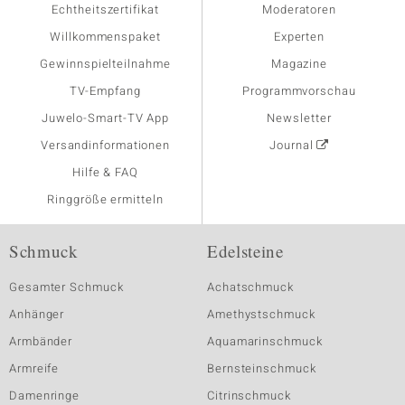
Echtheitszertifikat
Moderatoren
Willkommenspaket
Experten
Gewinnspielteilnahme
Magazine
TV-Empfang
Programmvorschau
Juwelo-Smart-TV App
Newsletter
Versandinformationen
Journal
Hilfe & FAQ
Ringgröße ermitteln
Schmuck
Edelsteine
Gesamter Schmuck
Achatschmuck
Anhänger
Amethystschmuck
Armbänder
Aquamarinschmuck
Armreife
Bernsteinschmuck
Damenringe
Citrinschmuck