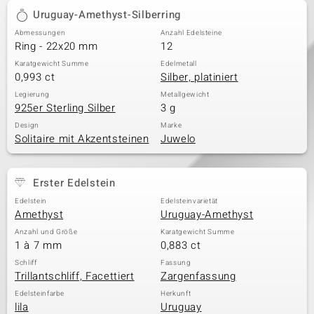
Uruguay-Amethyst-Silberring
Abmessungen
Anzahl Edelsteine
Ring - 22x20 mm
12
Karatgewicht Summe
Edelmetall
0,993 ct
Silber, platiniert
Legierung
Metallgewicht
925er Sterling Silber
3 g
Design
Marke
Solitaire mit Akzentsteinen
Juwelo
Erster Edelstein
Edelstein
Edelsteinvarietät
Amethyst
Uruguay-Amethyst
Anzahl und Größe
Karatgewicht Summe
1 à 7 mm
0,883 ct
Schliff
Fassung
Trillantschliff, Facettiert
Zargenfassung
Edelsteinfarbe
Herkunft
lila
Uruguay