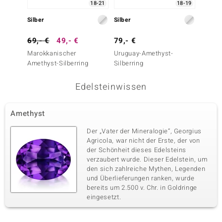
18-21
18-19
Silber
Silber
Silber
69,- €
49,- €
79,- €
79,- 
Marokkanischer
Uruguay-Amethyst-
Azur-Q
Amethyst-Silberring
Silberring
Edelsteinwissen
Amethyst
Der „Vater der Mineralogie“, Georgius
Agricola, war nicht der Erste, der von
der Schönheit dieses Edelsteins
verzaubert wurde. Dieser Edelstein, um
den sich zahlreiche Mythen, Legenden
und Überlieferungen ranken, wurde
bereits um 2.500 v. Chr. in Goldringe
eingesetzt.