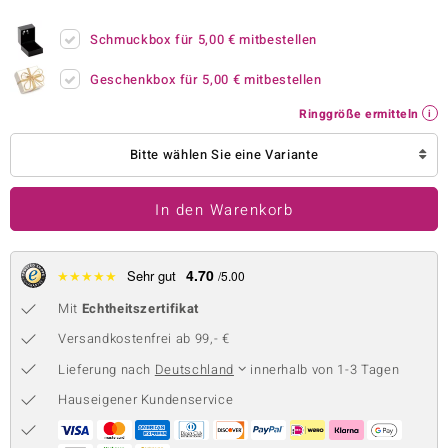
 JUWELO
Schmuckbox für
5,00 €
mitbestellen
remonti
Geschenkbox für
5,00 €
mitbestellen
uca
Ringgröße ermitteln
no Collection
Bitte wählen Sie eine Variante
ENTS BY DE MELO
In den Warenkorb
va
otenier
4.70
★
★
★
★
★
Sehr gut
/5.00
Mit
Echtheitszertifikat
 1894 Collection
Versandkostenfrei ab 99,- €
Lieferung nach
Deutschland
innerhalb von 1-3 Tagen
ana
Hauseigener Kundenservice