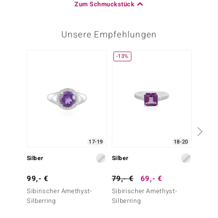
Zum Schmuckstück
Unsere Empfehlungen
-13%
-30%
17-19
18-20
Silber
Silber
Silber
99,- €
79,- €
69,- €
99,- 
Sibirischer Amethyst-
Sibirischer Amethyst-
Marokk
Silberring
Silberring
Amethy