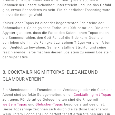
Premiere im Opernhaus oder einer Charity-Gala suchen wir
Schmuck der unsere Schönheit unterstreicht und uns das Gefühl
gibt, etwas Besonderes zu sein. Ein Kaiserlicher Topasring wäre
hierzu die richtige Wahl.
Kaiserlicher Topas ist einer der begehrtesten Edelsteine der
Schmuckwelt. Seine goldene Farbe ist 100% natürlich. Die alten
Ägypter glaubten, dass die Farbe des Kaiserlichen Topas durch
die Sonnenstrahlen, den Gott Ra, auf die Erde kam. Deshalb
schrieben sie ihm die Fähigkeit zu, seinen Träger vor allen Arten
von Unglück zu bewahren. Seine kristalline Struktur und seine
faszinierende Farbe machen diesen Edelstein zu einem Edelstein
der Superlative.
8. COCKTAILRING MIT TOPAS: ELEGANZ UND
GLAMOUR VEREINT
Ein Abendessen mit Freunden, eine Vernissage oder ein Cocktail-
Abend sind perfekte Gelegenheiten, einen
Cocktailring mit Topas
zu tragen. Für derartige Gelegenheiten sind die Ringe mit
weißem Topas
und
Gletscher-Topas
besonders gut geeignet.
Diese Topasringe zeichnen sich durch die zeitlose Eleganz von
Weiß, ihrem Hochglanz und perfekt facettierten Steinen aus. Ein