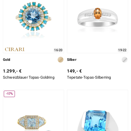
16-20
19-22
Gold
Silber
1.299,- €
149,- €
Schweizblauer Topas-Goldring
Tepetate-Topas-Silberring
-17%