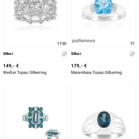
LO
ti
17-20
17
lection
Silber
Silber
BY DE MELO
149,- €
179,- €
Weißer Topas-Silberring
Marambaia-Topas-Silberring
r
Collection