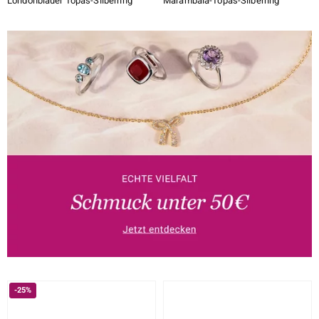
Londonblauer Topas-Silberring
Marambaia-Topas-Silberring
-25%