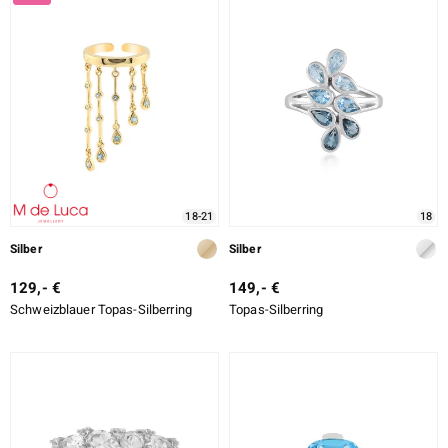
LEGIERUNG
ition
SCHLIFF
SCHLIFF DETAILLIERT
FASSUNG
e Designs
18-21
18
Silber
Silber
129,- €
149,- €
Schweizblauer Topas-Silberring
Topas-Silberring
ue
aíso
ics