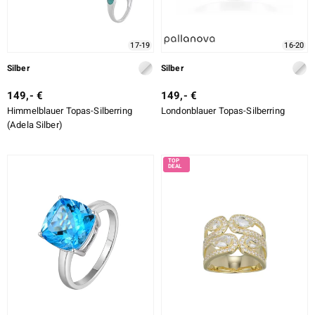
17-19
16-20
ssics
Silber
Silber
le
149,- €
149,- €
Himmelblauer Topas-Silberring
Londonblauer Topas-Silberring
(Adela Silber)