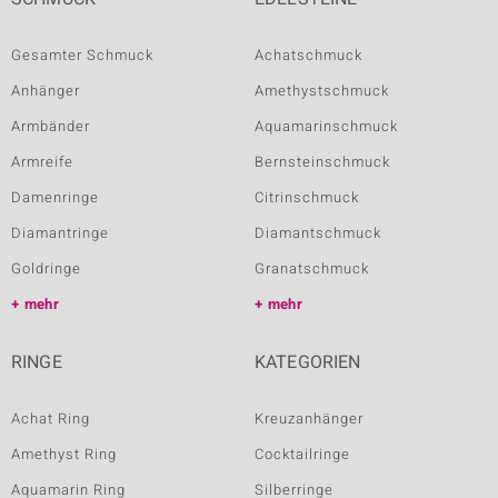
Gesamter Schmuck
Achatschmuck
Anhänger
Amethystschmuck
Armbänder
Aquamarinschmuck
Armreife
Bernsteinschmuck
Damenringe
Citrinschmuck
Diamantringe
Diamantschmuck
Goldringe
Granatschmuck
mehr
mehr
RINGE
KATEGORIEN
Achat Ring
Kreuzanhänger
Amethyst Ring
Cocktailringe
Aquamarin Ring
Silberringe