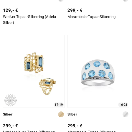
129,- €
299,- €
Weißer Topas-Silberring (Adela
Marambaia-Topas-Silberring
Silber)
17-19
16-21
Silber
Silber
299,- €
299,- €