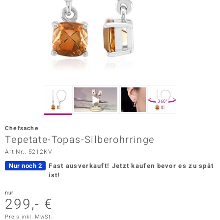
ors Edition
ana
Prince Designs
o
360°
Chic
Chefsache
insell
Tepetate-Topas-Silberohrringe
Art.Nr.: 5212KV
n Vogue
Nur noch 2
Fast ausverkauft!
Jetzt kaufen bevor es zu spät
 Show
ist!
o Paraíso
nur
299,- €
Classics
Preis inkl. MwSt.