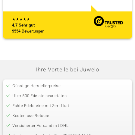
[ weite
★
★
★
★
★
4,7
Sehr gut
9554
Bewertungen
Ihre Vorteile bei Juwelo
Günstige Herstellerpreise
Über 500 Edelsteinvarietäten
Echte Edelsteine mit Zertifikat
Kostenlose Retoure
Versicherter Versand mit DHL