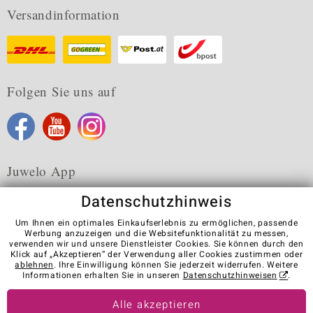
Versandinformation
Folgen Sie uns auf
Juwelo App
Datenschutzhinweis
Um Ihnen ein optimales Einkaufserlebnis zu ermöglichen, passende
Werbung anzuzeigen und die Websitefunktionalität zu messen,
verwenden wir und unsere Dienstleister Cookies. Sie können durch den
Karriere
AGB
Datenschutz
Cookies
Impressum
Klick auf „Akzeptieren“ der Verwendung aller Cookies zustimmen oder
Kontakt
Vertrag widerrufen
ablehnen
. Ihre Einwilligung können Sie jederzeit widerrufen. Weitere
Informationen erhalten Sie in unseren
Datenschutzhinweisen
.
Visit our stores in other countries:
Alle akzeptieren