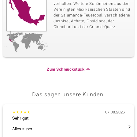
verholfen. Weitere Schönheiten aus den
Vereinigten Mexikanischen Staaten sind
der Salamanca-Feueropal, verschiedene
Jaspise, Achate, Obsidiane, der
Cinnabarit und der Crinoid-Quarz.
Zum Schmuckstück
Das sagen unsere Kunden:
★
★
★
★
★
07.08.2026
★
★
★
Sehr gut
Sehr g
Alles super
Wunder
Steg is