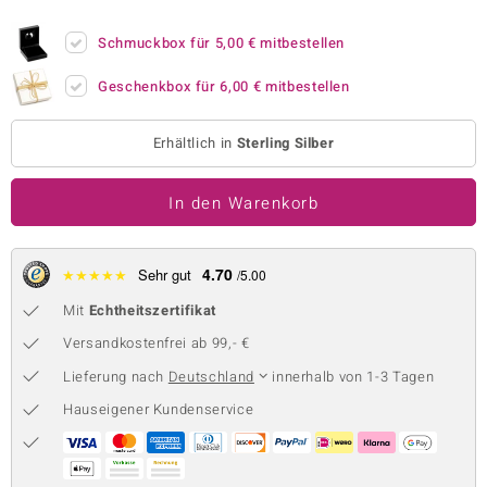
 JUWELO
Schmuckbox für
5,00 €
mitbestellen
remonti
Geschenkbox für
6,00 €
mitbestellen
uca
Erhältlich in
Sterling Silber
no Collection
In den Warenkorb
ENTS BY DE MELO
va
4.70
★
★
★
★
★
Sehr gut
/5.00
otenier
Mit
Echtheitszertifikat
 1894 Collection
Versandkostenfrei ab 99,- €
Lieferung nach
Deutschland
innerhalb von 1-3 Tagen
Hauseigener Kundenservice
ana