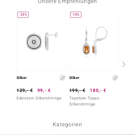
Unsere Empfehlungen
-23%
-10%
-13%
Silber
Silber
Silber
129,- €
99,- €
199,- €
180,- €
79,- 
Edelstein-Silberohrringe
Tepetate-Topas-
Zirkon-
Silberohrringe
Kategorien