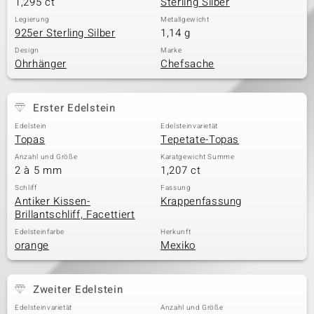
1,295 ct
Sterling Silber
Legierung
Metallgewicht
925er Sterling Silber
1,14 g
Design
Marke
Ohrhänger
Chefsache
Erster Edelstein
Edelstein
Edelsteinvarietät
Topas
Tepetate-Topas
Anzahl und Größe
Karatgewicht Summe
2 à 5 mm
1,207 ct
Schliff
Fassung
Antiker Kissen-
Krappenfassung
Brillantschliff, Facettiert
Edelsteinfarbe
Herkunft
orange
Mexiko
Zweiter Edelstein
Edelsteinvarietät
Anzahl und Größe