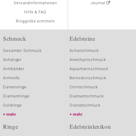
Versandinformationen
Journal
Hilfe & FAQ
Ringgröße ermitteln
Schmuck
Edelsteine
Gesamter Schmuck
Achatschmuck
Anhänger
Amethystschmuck
Armbänder
Aquamarinschmuck
Armreife
Bernsteinschmuck
Damenringe
Citrinschmuck
Diamantringe
Diamantschmuck
Goldringe
Granatschmuck
mehr
mehr
Ringe
Edelsteinlexikon