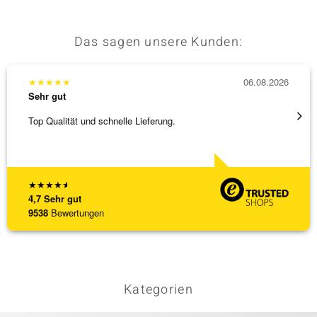
Das sagen unsere Kunden:
★
★
★
★
★
06.08.2026
★
★
★
Sehr gut
Sehr g
Top Qualität und schnelle Lieferung.
Besond
Bearbe
[ weite
★
★
★
★
★
4,7
Sehr gut
9538
Bewertungen
Kategorien