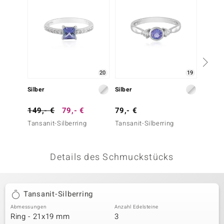
 JUWELO
remonti
uca
20
19
no Collection
Silber
Silber
Silber
ENTS BY DE MELO
149,- €
79,- €
79,- €
79,- 
va
Tansanit-Silberring
Tansanit-Silberring
Tansani
otenier
Details des Schmuckstücks
 1894 Collection
Tansanit-Silberring
ana
Abmessungen
Anzahl Edelsteine
Ring - 21x19 mm
3