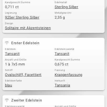
Karatgewicht Summe
Edelmetall
0,711 ct
Sterling Silber
Legierung
Metallgewicht
& Classics
925er Sterling Silber
2,35 g
Design
Minerale
Solitaire mit Akzentsteinen
Erster Edelstein
Edelstein
Edelsteinvarietät
Tansanit
Tansanit
Anzahl und Größe
Karatgewicht Summe
1 à 7x5 mm
0,675 ct
Schliff
Fassung
Ovalschliff, Facettiert
Krappenfassung
Edelsteinfarbe
Herkunft
blau
Tansania
Zweiter Edelstein
Edelsteinvarietät
Anzahl und Größe