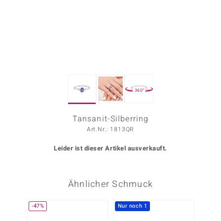
ors Edition
ana
Prince Designs
360°
o
Chic
Tansanit-Silberring
Art.Nr.: 1813QR
insell
Leider ist dieser Artikel ausverkauft.
n Vogue
 Show
Ähnlicher Schmuck
o Paraíso
-47%
Nur noch 1
Nur n
Classics