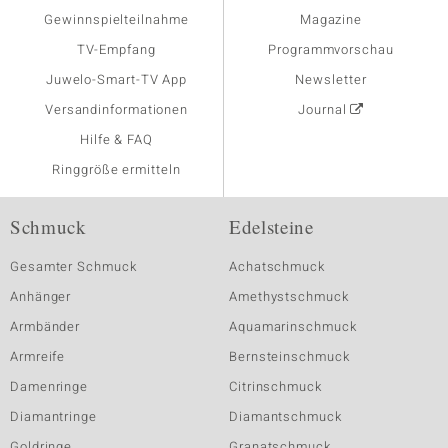
Gewinnspielteilnahme
Magazine
TV-Empfang
Programmvorschau
Juwelo-Smart-TV App
Newsletter
Versandinformationen
Journal
Hilfe & FAQ
Ringgröße ermitteln
Schmuck
Edelsteine
Gesamter Schmuck
Achatschmuck
Anhänger
Amethystschmuck
Armbänder
Aquamarinschmuck
Armreife
Bernsteinschmuck
Damenringe
Citrinschmuck
Diamantringe
Diamantschmuck
Goldringe
Granatschmuck