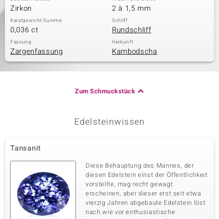
Zirkon
2 à 1,5 mm
Karatgewicht Summe
Schliff
0,036 ct
Rundschliff
Fassung
Herkunft
Zargenfassung
Kambodscha
Zum Schmuckstück
Edelsteinwissen
Tansanit
Diese Behauptung des Mannes, der
diesen Edelstein einst der Öffentlichkeit
vorstellte, mag recht gewagt
erscheinen, aber dieser erst seit etwa
vierzig Jahren abgebaute Edelstein löst
nach wie vor enthusiastische