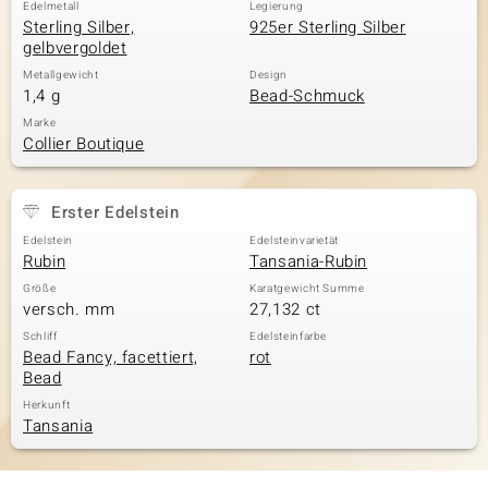
Edelmetall
Legierung
Sterling Silber,
925er Sterling Silber
gelbvergoldet
Metallgewicht
Design
1,4 g
Bead-Schmuck
Marke
Collier Boutique
Erster Edelstein
Edelstein
Edelsteinvarietät
Rubin
Tansania-Rubin
Größe
Karatgewicht Summe
versch. mm
27,132 ct
Schliff
Edelsteinfarbe
Bead Fancy, facettiert,
rot
Bead
Herkunft
Tansania