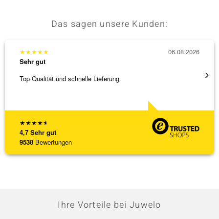
Das sagen unsere Kunden:
★
★
★
★
★
06.08.2026
★
★
★
Sehr gut
Sehr g
Top Qualität und schnelle Lieferung.
Schnel
★
★
★
★
★
4,7
Sehr gut
9538
Bewertungen
Ihre Vorteile bei Juwelo