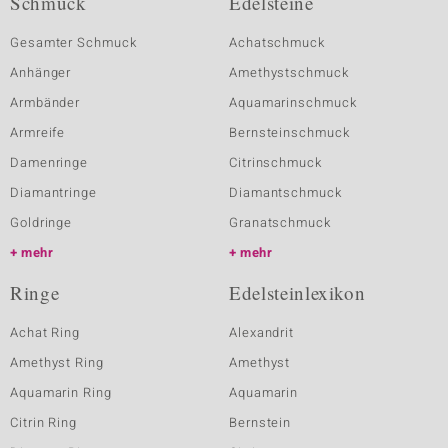
Schmuck
Edelsteine
Gesamter Schmuck
Achatschmuck
Anhänger
Amethystschmuck
Armbänder
Aquamarinschmuck
Armreife
Bernsteinschmuck
Damenringe
Citrinschmuck
Diamantringe
Diamantschmuck
Goldringe
Granatschmuck
mehr
mehr
Ringe
Edelsteinlexikon
Achat Ring
Alexandrit
Amethyst Ring
Amethyst
Aquamarin Ring
Aquamarin
Citrin Ring
Bernstein