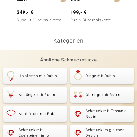
249,- €
199,- €
399,-
Rubellit-Silberhalskette
Rubin-Silberhalskette
Tansan
Silber
Kategorien
Ähnliche Schmuckstücke
Halsketten mit Rubin
Ringe mit Rubin
Anhänger mit Rubin
Ohrringe mit Rubin
Schmuck mit Tansania-
Armbänder mit Rubin
Rubin
Schmuck mit
Schmuck im gleichen
Edelsteinen in rot
Design