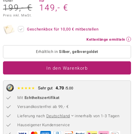
früher
nur
199,- €
149,- €
 JUWELO
Preis inkl. MwSt.
remonti
Geschenkbox für
10,00 €
mitbestellen
uca
Kettenlänge ermitteln
no Collection
Erhältlich in
Silber, gelbvergoldet
ENTS BY DE MELO
In den Warenkorb
va
otenier
4.70
★
★
★
★
★
Sehr gut
/5.00
 1894 Collection
Mit
Echtheitszertifikat
Versandkostenfrei ab 99,- €
Lieferung nach
Deutschland
innerhalb von 1-3 Tagen
ana
Hauseigener Kundenservice