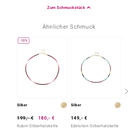
Zum Schmuckstück
Ähnlicher Schmuck
-10%
-13%
Silber
Silber
Silber
199,- €
180,- €
149,- €
399,-
Rubin-Silberhalskette
Edelstein-Silberhalskette
Tansan
Silber