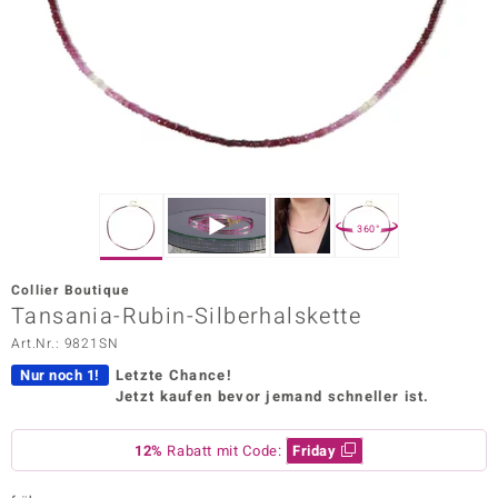
ors Edition
ana
Prince Designs
o
360°
Chic
Collier Boutique
insell
Tansania-Rubin-Silberhalskette
Art.Nr.: 9821SN
n Vogue
Nur noch 1!
Letzte Chance!
 Show
Jetzt kaufen bevor jemand schneller ist.
o Paraíso
12%
Rabatt mit Code:
Friday
Classics