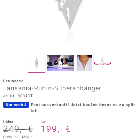
ors Edition
ana
Prince Designs
o
360°
Chic
Saelocana
insell
Tansania-Rubin-Silberanhänger
Art.Nr.: 9004DT
n Vogue
Nur noch 4
Fast ausverkauft!
Jetzt kaufen bevor es zu spät
 Show
ist!
o Paraíso
früher
nur
249,- €
199,- €
Classics
Preis inkl. MwSt.