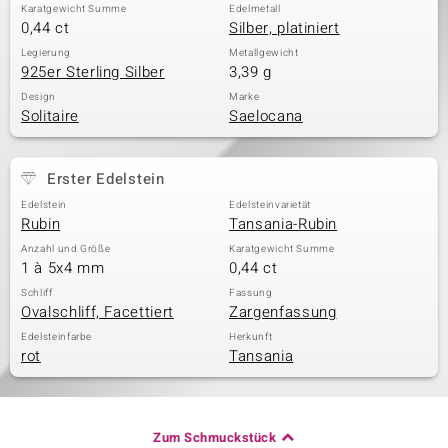
Karatgewicht Summe
Edelmetall
0,44 ct
Silber, platiniert
Legierung
Metallgewicht
925er Sterling Silber
3,39 g
Design
Marke
Solitaire
Saelocana
Erster Edelstein
Edelstein
Edelsteinvarietät
Rubin
Tansania-Rubin
Anzahl und Größe
Karatgewicht Summe
1 à 5x4 mm
0,44 ct
Schliff
Fassung
Ovalschliff, Facettiert
Zargenfassung
Edelsteinfarbe
Herkunft
rot
Tansania
Zum Schmuckstück