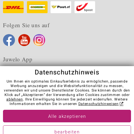
Folgen Sie uns auf
Juwelo App
Datenschutzhinweis
Um Ihnen ein optimales Einkaufserlebnis zu ermöglichen, passende
Werbung anzuzeigen und die Websitefunktionalität zu messen,
verwenden wir und unsere Dienstleister Cookies. Sie können durch den
Karriere
AGB
Datenschutz
Cookies
Impressum
Klick auf „Akzeptieren“ der Verwendung aller Cookies zustimmen oder
Kontakt
Vertrag widerrufen
ablehnen
. Ihre Einwilligung können Sie jederzeit widerrufen. Weitere
Informationen erhalten Sie in unseren
Datenschutzhinweisen
.
Visit our stores in other countries:
Alle akzeptieren
© Juwelo Deutschland GmbH (ein Tochterunternehmen der elumeo
bearbeiten