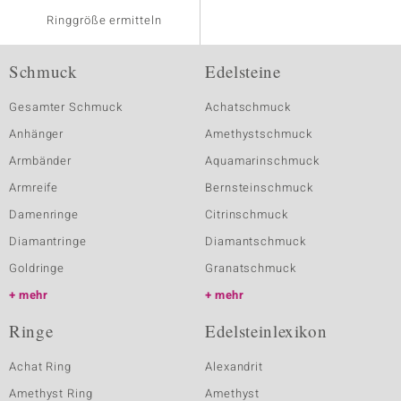
Ringgröße ermitteln
Schmuck
Edelsteine
Gesamter Schmuck
Achatschmuck
Anhänger
Amethystschmuck
Armbänder
Aquamarinschmuck
Armreife
Bernsteinschmuck
Damenringe
Citrinschmuck
Diamantringe
Diamantschmuck
Goldringe
Granatschmuck
mehr
mehr
Ringe
Edelsteinlexikon
Achat Ring
Alexandrit
Amethyst Ring
Amethyst