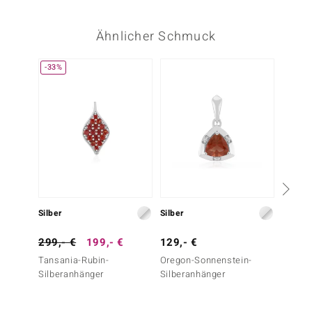
Ähnlicher Schmuck
-33%
Silber
Silber
Silber
299,- €
199,- €
129,- €
179,-
Tansania-Rubin-
Oregon-Sonnenstein-
Tansan
Silberanhänger
Silberanhänger
Silber