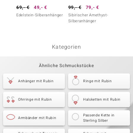
69,- €
49,- €
99,- €
79,- €
199,-
Edelstein-Silberanhänger
Sibirischer Amethyst-
SI1 Ar
Silberanhänger
France-
Silber
classi
Kategorien
Ähnliche Schmuckstücke
Anhänger mit Rubin
Ringe mit Rubin
Ohrringe mit Rubin
Halsketten mit Rubin
Passende Kette in
Armbänder mit Rubin
Sterling Silber