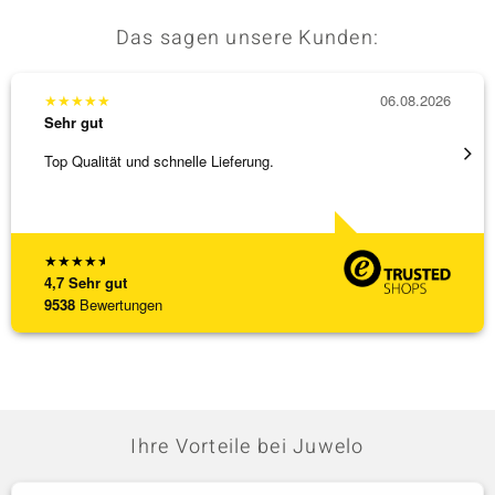
Das sagen unsere Kunden:
★
★
★
★
★
06.08.2026
★
★
★
Sehr gut
Sehr g
Top Qualität und schnelle Lieferung.
Schnel
★
★
★
★
★
4,7
Sehr gut
9538
Bewertungen
Ihre Vorteile bei Juwelo