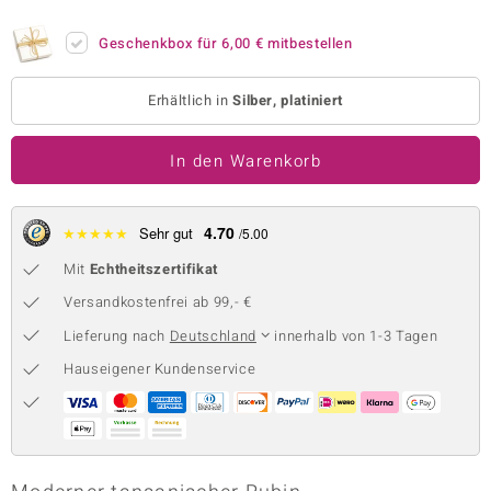
 JUWELO
Geschenkbox für
6,00 €
mitbestellen
remonti
Erhältlich in
Silber, platiniert
uca
In den Warenkorb
no Collection
ENTS BY DE MELO
4.70
★
★
★
★
★
Sehr gut
/5.00
va
Mit
Echtheitszertifikat
otenier
Versandkostenfrei ab 99,- €
Lieferung nach
Deutschland
innerhalb von 1-3 Tagen
 1894 Collection
Hauseigener Kundenservice
ana