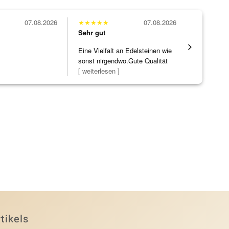
07.08.2026
★
★
★
★
★
07.08.2026
★
★
★
★
★
Sehr gut
Sehr gut
Eine Vielfalt an Edelsteinen wie
Die Ware k
sonst nirgendwo.Gute Qualität
erwartet. 
zu noc
[ weiterlesen ]
verpackt.
tikels