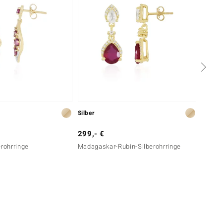
Silber
Silber
299,- €
79,- 
erohrringe
Madagaskar-Rubin-Silberohrringe
Pinkfa