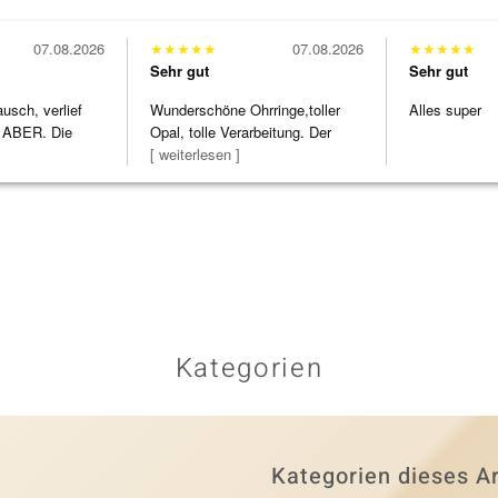
07.08.2026
★
★
★
★
★
07.08.2026
★
★
★
★
★
Sehr gut
Sehr gut
usch, verlief
Wunderschöne Ohrringe,toller
Alles super
 ABER. Die
Opal, tolle Verarbeitung. Der
h
Steg ist e
[ weiterlesen ]
Kategorien
Kategorien dieses Ar