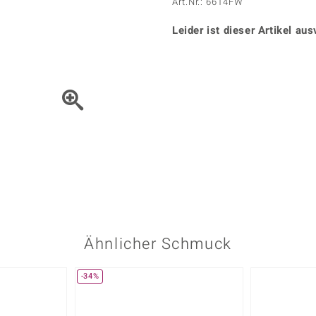
Onyx
Peridot
Art.Nr.: 6614FW
ns
♦ Silberhalsketten
TPC
Rhodolith
Spektro
k
♦ Silberohrringe
Leider ist dieser Artikel aus
Trends & Classics
Türkis
Turmal
♦ Silberanhänger
Vitale Minerale
n
Platinschmuck
Blau
Grün
Bewegen Sie das Schmuck
Ähnlicher Schmuck
-34%