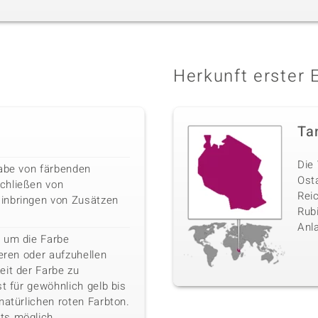
Herkunft erster 
Ta
Die 
gabe von färbenden
Ost
chließen von
Rei
inbringen von Zusätzen
Rubi
Anl
 um die Farbe
ieren oder aufzuhellen
eit der Farbe zu
st für gewöhnlich gelb bis
natürlichen roten Farbton.
ts möglich.