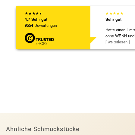
★
★
★
★
★
★
★
★
★
★
4,7
Sehr gut
Sehr gut
9554
Bewertungen
Hatte einen Umta
ohne WENN und
Schmuckstücke 
[ weiterlesen ]
Ähnliche Schmuckstücke