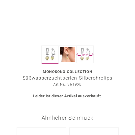
ors Edition
ana
Prince Designs
360°
o
Chic
MONOSONO COLLECTION
Süßwasserzuchtperlen-Silberohrclips
insell
Art.Nr.: 3619XE
n Vogue
Leider ist dieser Artikel ausverkauft.
 Show
Ähnlicher Schmuck
o Paraíso
Classics