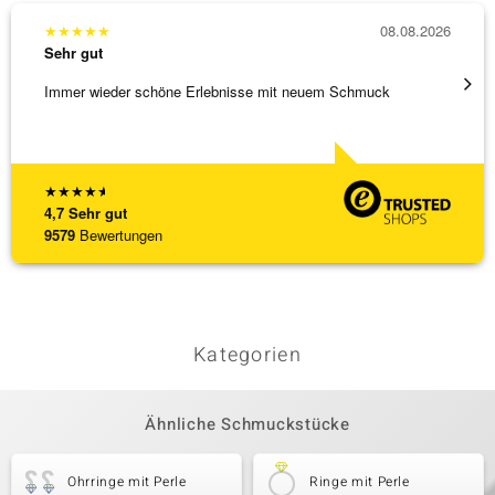
★
★
★
★
★
08.08.2026
★
★
★
Sehr gut
Sehr g
Immer wieder schöne Erlebnisse mit neuem Schmuck
Schöne
★
★
★
★
★
4,7
Sehr gut
9579
Bewertungen
Kategorien
Ähnliche Schmuckstücke
Ohrringe mit Perle
Ringe mit Perle