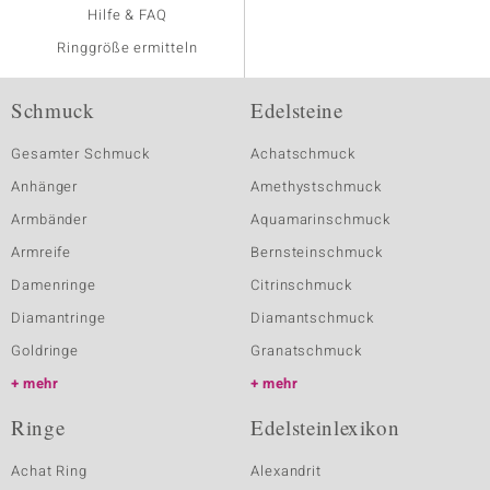
Hilfe & FAQ
Ringgröße ermitteln
Schmuck
Edelsteine
Gesamter Schmuck
Achatschmuck
Anhänger
Amethystschmuck
Armbänder
Aquamarinschmuck
Armreife
Bernsteinschmuck
Damenringe
Citrinschmuck
Diamantringe
Diamantschmuck
Goldringe
Granatschmuck
mehr
mehr
Ringe
Edelsteinlexikon
Achat Ring
Alexandrit