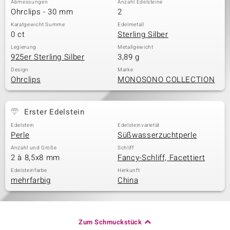
Abmessungen
Anzahl Edelsteine
Ohrclips - 30 mm
2
Karatgewicht Summe
Edelmetall
0 ct
Sterling Silber
& Classics
Legierung
Metallgewicht
925er Sterling Silber
3,89 g
Minerale
Design
Marke
Ohrclips
MONOSONO COLLECTION
Erster Edelstein
Edelstein
Edelsteinvarietät
Perle
Süßwasserzuchtperle
Anzahl und Größe
Schliff
2 à 8,5x8 mm
Fancy-Schliff, Facettiert
Edelsteinfarbe
Herkunft
mehrfarbig
China
Zum Schmuckstück