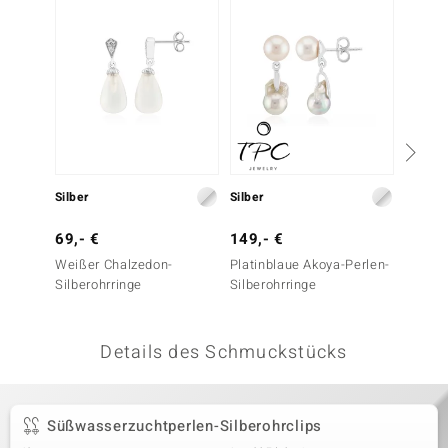
 JUWELO
remonti
uca
no Collection
ENTS BY DE MELO
Silber
Silber
Silber
va
69,- €
149,- €
49,- 
Weißer Chalzedon-
Platinblaue Akoya-Perlen-
Weiße
otenier
Silberohrringe
Silberohrringe
Süßwas
Silbero
 1894 Collection
Details des Schmuckstücks
ana
Süßwasserzuchtperlen-Silberohrclips