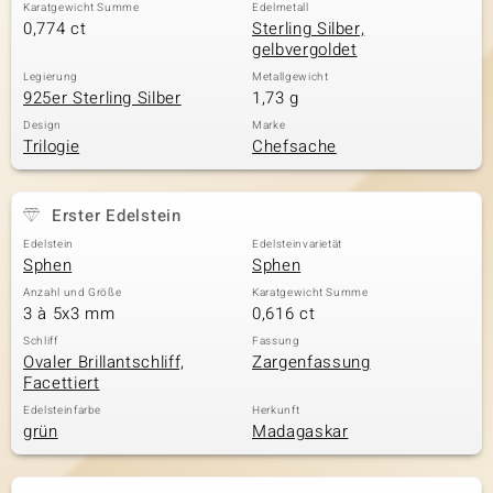
Karatgewicht Summe
Edelmetall
0,774 ct
Sterling Silber,
gelbvergoldet
Legierung
Metallgewicht
925er Sterling Silber
1,73 g
Design
Marke
Trilogie
Chefsache
Erster Edelstein
Edelstein
Edelsteinvarietät
Sphen
Sphen
Anzahl und Größe
Karatgewicht Summe
3 à 5x3 mm
0,616 ct
Schliff
Fassung
Ovaler Brillantschliff,
Zargenfassung
Facettiert
Edelsteinfarbe
Herkunft
grün
Madagaskar