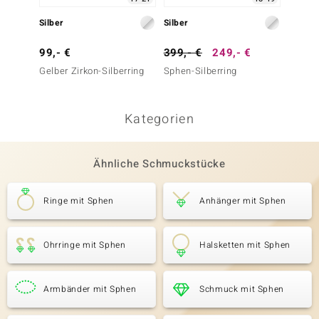
Silber
Silber
Silber
99,- €
399,- €
249,- €
299,-
Gelber Zirkon-Silberring
Sphen-Silberring
Sphen-
Kategorien
Ähnliche Schmuckstücke
Ringe mit Sphen
Anhänger mit Sphen
Ohrringe mit Sphen
Halsketten mit Sphen
Armbänder mit Sphen
Schmuck mit Sphen