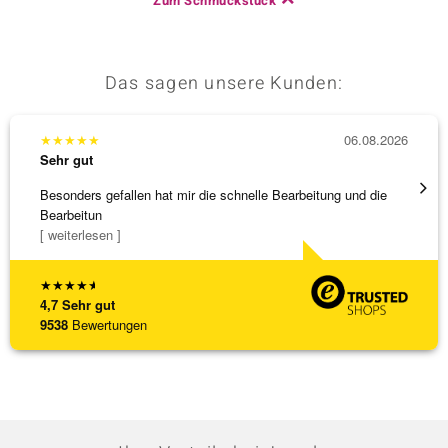
Zum Schmuckstück
Das sagen unsere Kunden:
★
★
★
★
★
06.08.2026
★
★
★
Sehr gut
Sehr g
Besonders gefallen hat mir die schnelle Bearbeitung und die
Schnel
Bearbeitun
[ weiterlesen ]
★
★
★
★
★
4,7
Sehr gut
9538
Bewertungen