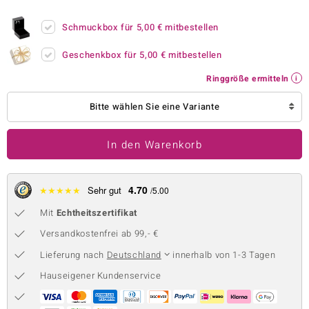
 JUWELO
Schmuckbox für
5,00 €
mitbestellen
remonti
Geschenkbox für
5,00 €
mitbestellen
uca
Ringgröße ermitteln
no Collection
Bitte wählen Sie eine Variante
ENTS BY DE MELO
In den Warenkorb
va
otenier
4.70
★
★
★
★
★
Sehr gut
/5.00
Mit
Echtheitszertifikat
 1894 Collection
Versandkostenfrei ab 99,- €
Lieferung nach
Deutschland
innerhalb von 1-3 Tagen
ana
Hauseigener Kundenservice