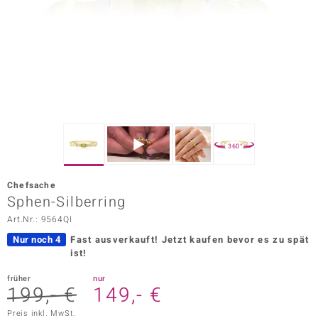
ors Edition
ana
Prince Designs
o
360°
Chic
Chefsache
insell
Sphen-Silberring
Art.Nr.: 9564QI
n Vogue
Nur noch 4
Fast ausverkauft!
Jetzt kaufen bevor es zu spät
 Show
ist!
o Paraíso
früher
nur
199,- €
149,- €
Classics
Preis inkl. MwSt.