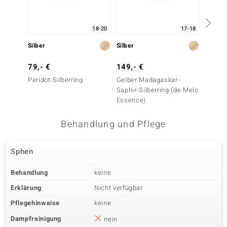
18-20
17-18
Silber
Silber
Silber
79,- €
149,- €
299,-
Peridot-Silberring
Gelber Madagaskar-
Sphen-
Saphir-Silberring (de Melo
Essence)
Behandlung und Pflege
Sphen
Behandlung
keine
Erklärung
Nicht verfügbar
Pflegehinweise
keine
Dampfreinigung
nein