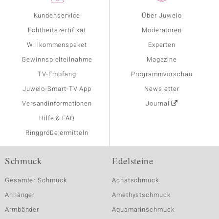
Kundenservice
Über Juwelo
Echtheitszertifikat
Moderatoren
Willkommenspaket
Experten
Gewinnspielteilnahme
Magazine
TV-Empfang
Programmvorschau
Juwelo-Smart-TV App
Newsletter
Versandinformationen
Journal
Hilfe & FAQ
Ringgröße ermitteln
Schmuck
Edelsteine
Gesamter Schmuck
Achatschmuck
Anhänger
Amethystschmuck
Armbänder
Aquamarinschmuck