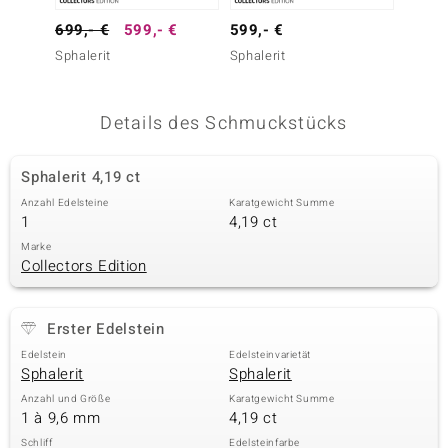
 JUWELO
699,- €
599,- €
599,- €
399,-
Sphalerit
Sphalerit
Sphaler
remonti
uca
Details des Schmuckstücks
no Collection
Sphalerit 4,19 ct
ENTS BY DE MELO
Anzahl Edelsteine
Karatgewicht Summe
1
4,19 ct
va
Marke
Collectors Edition
otenier
 1894 Collection
Erster Edelstein
Edelstein
Edelsteinvarietät
Sphalerit
Sphalerit
ana
Anzahl und Größe
Karatgewicht Summe
1 à 9,6 mm
4,19 ct
Schliff
Edelsteinfarbe