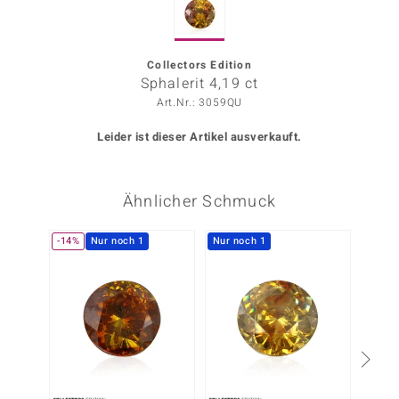
ors Edition
ana
Collectors Edition
Sphalerit 4,19 ct
Art.Nr.: 3059QU
Prince Designs
Leider ist dieser Artikel ausverkauft.
o
Ähnlicher Schmuck
Chic
insell
-14%
Nur noch 1
Nur noch 1
-25%
n Vogue
 Show
o Paraíso
Classics