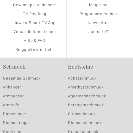
Gewinnspielteilnahme
Magazine
TV-Empfang
Programmvorschau
Juwelo-Smart-TV App
Newsletter
Versandinformationen
Journal
Hilfe & FAQ
Ringgröße ermitteln
Schmuck
Edelsteine
Gesamter Schmuck
Achatschmuck
Anhänger
Amethystschmuck
Armbänder
Aquamarinschmuck
Armreife
Bernsteinschmuck
Damenringe
Citrinschmuck
Diamantringe
Diamantschmuck
Goldringe
Granatschmuck