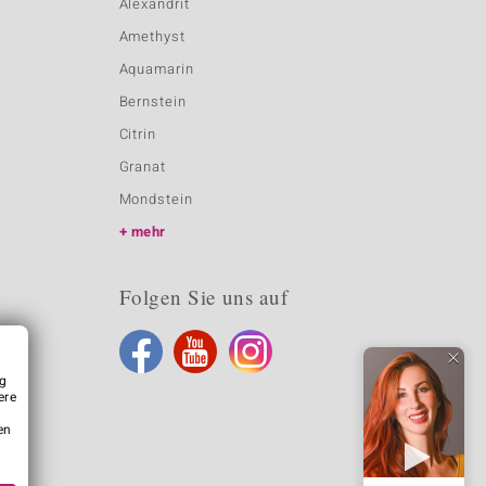
Alexandrit
Amethyst
Aquamarin
Bernstein
Citrin
Granat
Mondstein
mehr
Folgen Sie uns auf
ng
ere
en