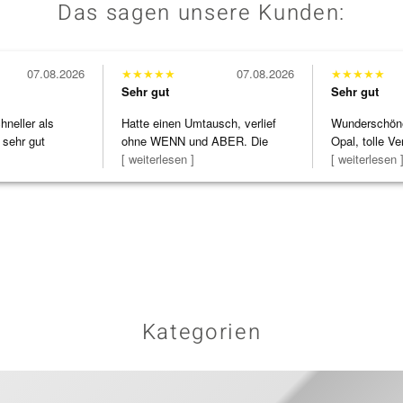
Das sagen unsere Kunden:
07.08.2026
★
★
★
★
★
07.08.2026
★
★
★
★
★
Sehr gut
Sehr gut
neller als
Hatte einen Umtausch, verlief
Wunderschöne 
 sehr gut
ohne WENN und ABER. Die
Opal, tolle Ve
Schmuckstücke h
[ weiterlesen ]
Steg ist e
[ weiterlesen 
Kategorien