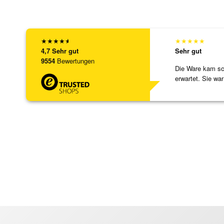
★
★
★
★
★
★
★
★
★
★
4,7
Sehr gut
Sehr gut
9554
Bewertungen
Die Ware kam sch
erwartet. Sie war
verpackt.