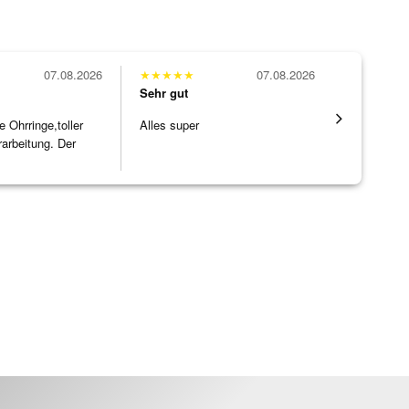
07.08.2026
★
★
★
★
★
07.08.2026
★
★
★
★
★
Sehr gut
Sehr gut
Ohrringe,toller
Alles super
Eine Vielf
rarbeitung. Der
sonst nirg
]
zu noc
[ weiterles