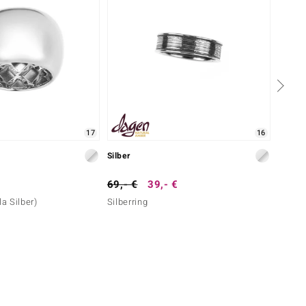
17
16
Silber
Silber
69,- €
39,- €
69,- 
la Silber)
Silberring
Silber