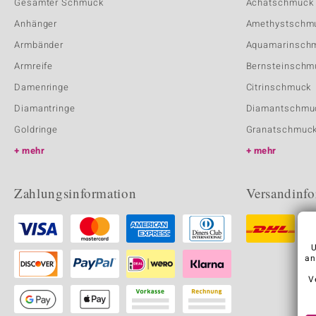
Gesamter Schmuck
Achatschmuck
Anhänger
Amethystschm
Armbänder
Aquamarinsch
Armreife
Bernsteinschm
Damenringe
Citrinschmuck
Diamantringe
Diamantschmu
Goldringe
Granatschmuc
mehr
mehr
Zahlungsinformation
Versandinfo
U
an
V