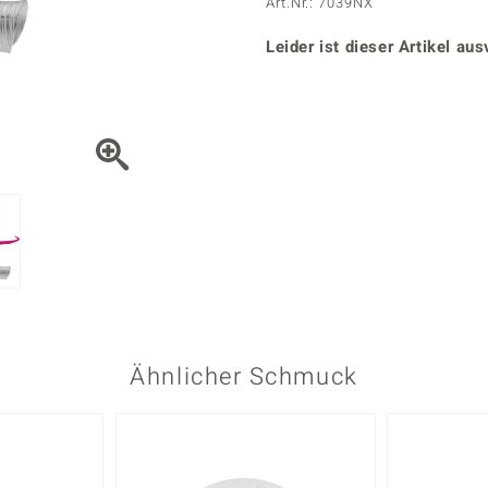
Onyx
Peridot
Art.Nr.: 7039NX
ns
♦ Silberhalsketten
TPC
Rhodolith
Spektro
k
♦ Silberohrringe
Leider ist dieser Artikel aus
Trends & Classics
Türkis
Turmal
♦ Silberanhänger
Vitale Minerale
n
Platinschmuck
Blau
Grün
Ähnlicher Schmuck