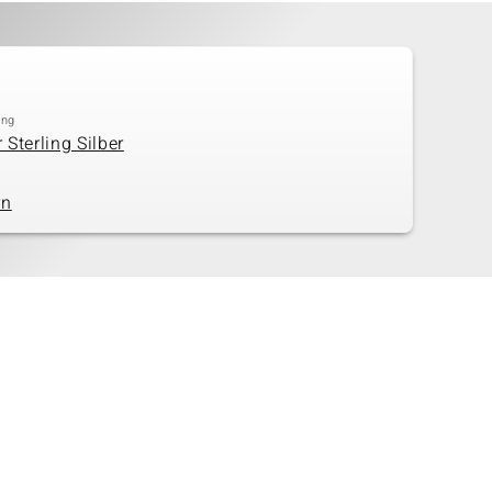
ung
 Sterling Silber
rn