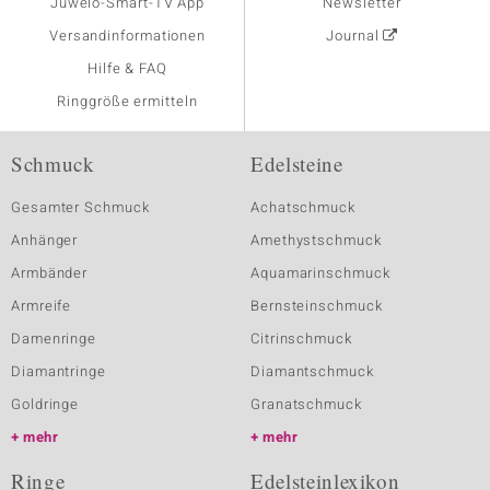
Juwelo-Smart-TV App
Newsletter
Versandinformationen
Journal
Hilfe & FAQ
Ringgröße ermitteln
Schmuck
Edelsteine
Gesamter Schmuck
Achatschmuck
Anhänger
Amethystschmuck
Armbänder
Aquamarinschmuck
Armreife
Bernsteinschmuck
Damenringe
Citrinschmuck
Diamantringe
Diamantschmuck
Goldringe
Granatschmuck
mehr
mehr
Ringe
Edelsteinlexikon