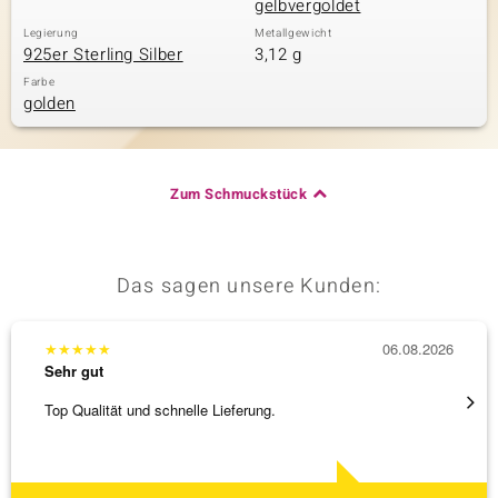
gelbvergoldet
Legierung
Metallgewicht
925er Sterling Silber
3,12 g
& Classics
Farbe
golden
Minerale
Zum Schmuckstück
Das sagen unsere Kunden:
★
★
★
★
★
06.08.2026
★
★
★
Sehr gut
Sehr g
Top Qualität und schnelle Lieferung.
Schnel