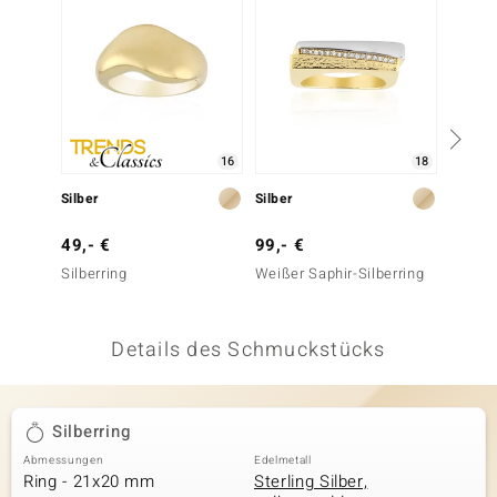
 JUWELO
remonti
uca
16
18
no Collection
Silber
Silber
Gold
ENTS BY DE MELO
49,- €
99,- €
1.199
va
Silberring
Weißer Saphir-Silberring
SI1 (G)
otenier
Details des Schmuckstücks
 1894 Collection
Silberring
ana
Abmessungen
Edelmetall
Ring - 21x20 mm
Sterling Silber,