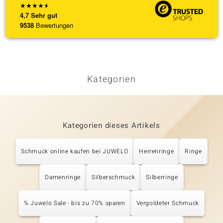
★
★
★
★
★
4,7
Sehr gut
9538
Bewertungen
Kategorien
Kategorien dieses Artikels
Schmuck online kaufen bei JUWELO
Herrenringe
Ringe
Damenringe
Silberschmuck
Silberringe
% Juwelo Sale - bis zu 70% sparen
Vergoldeter Schmuck