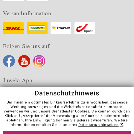
Versandinformation
Folgen Sie uns auf
Juwelo App
Datenschutzhinweis
Um Ihnen ein optimales Einkaufserlebnis zu ermöglichen, passende
Werbung anzuzeigen und die Websitefunktionalität zu messen,
verwenden wir und unsere Dienstleister Cookies. Sie können durch den
Karriere
AGB
Datenschutz
Cookies
Impressum
Klick auf „Akzeptieren“ der Verwendung aller Cookies zustimmen oder
Kontakt
Vertrag widerrufen
ablehnen
. Ihre Einwilligung können Sie jederzeit widerrufen. Weitere
Informationen erhalten Sie in unseren
Datenschutzhinweisen
.
Visit our stores in other countries: