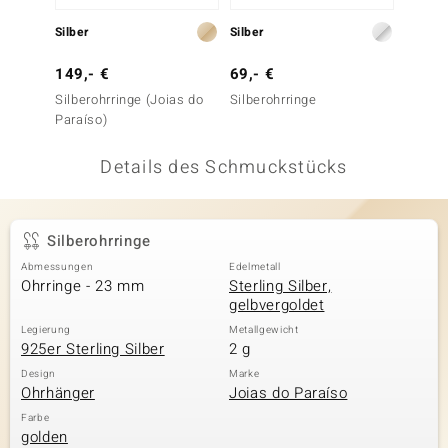
 JUWELO
Silber
Silber
Silber
remonti
149,- €
69,- €
399,-
Silberohrringe (Joias do
Silberohrringe
I2 Cha
uca
Paraíso)
Silbero
no Collection
Details des Schmuckstücks
ENTS BY DE MELO
va
Silberohrringe
Abmessungen
Edelmetall
otenier
Ohrringe - 23 mm
Sterling Silber,
gelbvergoldet
 1894 Collection
Legierung
Metallgewicht
925er Sterling Silber
2 g
Design
Marke
Ohrhänger
Joias do Paraíso
ana
Farbe
golden