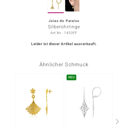
ors Edition
ana
Joias do Paraíso
Silberohrringe
Art.Nr.: 1453FF
Prince Designs
Leider ist dieser Artikel ausverkauft.
o
Ähnlicher Schmuck
Chic
insell
NEU
n Vogue
 Show
o Paraíso
Classics