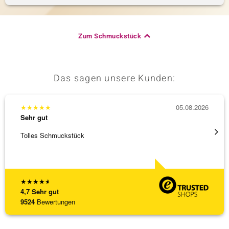
& Classics
Zum Schmuckstück
Minerale
Das sagen unsere Kunden:
★
★
★
★
★
05.08.2026
★
★
★
Sehr gut
Sehr g
Tolles Schmuckstück
Schnel
★
★
★
★
★
4,7
Sehr gut
9524
Bewertungen