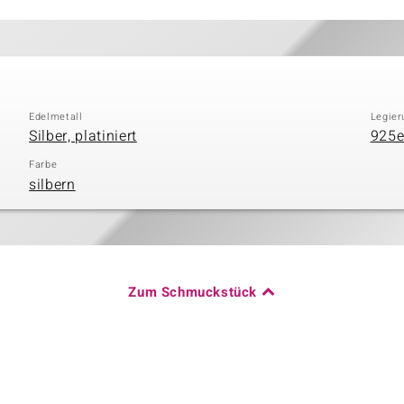
Edelmetall
Legier
Silber, platiniert
925er
Farbe
silbern
Zum Schmuckstück