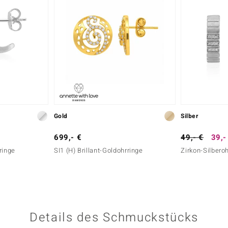
Gold
Silber
699,- €
49,- €
39,-
rringe
SI1 (H) Brillant-Goldohrringe
Zirkon-Silbero
Details des Schmuckstücks