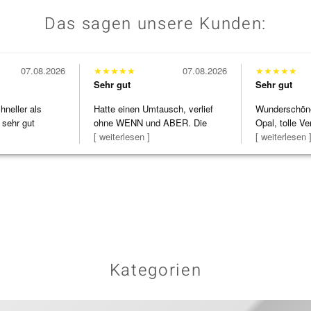
Das sagen unsere Kunden:
07.08.2026
★
★
★
★
★
07.08.2026
★
★
★
★
★
Sehr gut
Sehr gut
neller als
Hatte einen Umtausch, verlief
Wunderschöne 
 sehr gut
ohne WENN und ABER. Die
Opal, tolle Ve
Schmuckstücke h
[ weiterlesen ]
Steg ist e
[ weiterlesen 
Kategorien