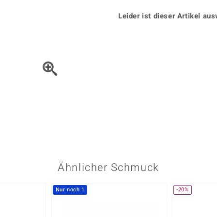
Onyx
Peridot
ns
♦ Silberhalsketten
TPC
Rhodolith
Spektro
Leider ist dieser Artikel aus
k
♦ Silberohrringe
Trends & Classics
Türkis
Turmal
♦ Silberanhänger
Vitale Minerale
n
Platinschmuck
Blau
Grün
Bewegen Sie das Schmuck
Ähnlicher Schmuck
Nur noch 1
-20%