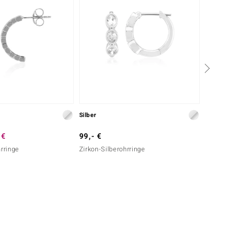
Silber
Silber
 €
99,- €
69,- 
hrringe
Zirkon-Silberohrringe
Weißer
Silber)