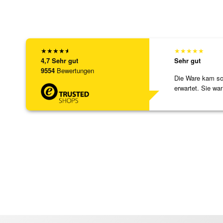
★
★
★
★
★
★
★
★
★
★
4,7
Sehr gut
Sehr gut
9554
Bewertungen
Die Ware kam sch
erwartet. Sie war
verpackt.