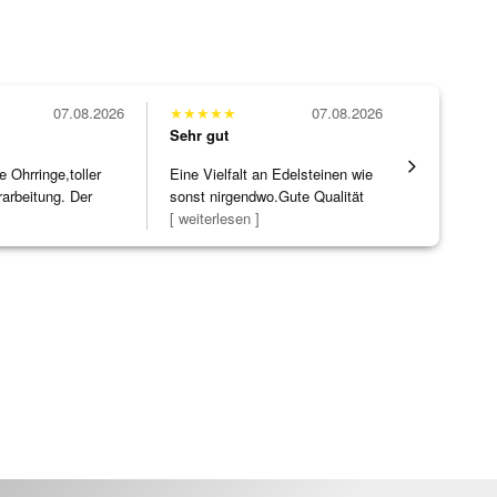
07.08.2026
★
★
★
★
★
07.08.2026
★
★
★
★
★
Sehr gut
Sehr gut
Ohrringe,toller
Eine Vielfalt an Edelsteinen wie
Alles supe
rarbeitung. Der
sonst nirgendwo.Gute Qualität
]
zu noc
[ weiterlesen ]