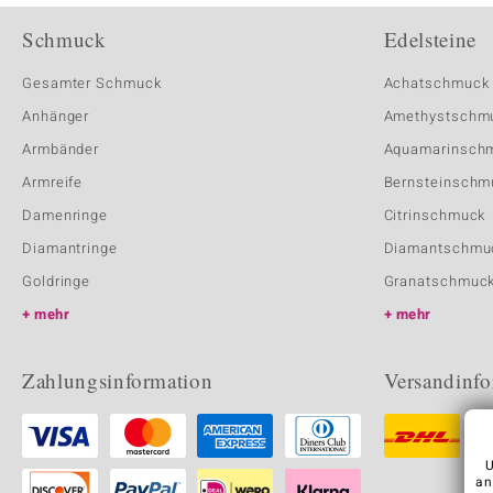
Schmuck
Edelsteine
Gesamter Schmuck
Achatschmuck
Anhänger
Amethystschm
Armbänder
Aquamarinsch
Armreife
Bernsteinschm
Damenringe
Citrinschmuck
Diamantringe
Diamantschmu
Goldringe
Granatschmuc
mehr
mehr
Zahlungsinformation
Versandinfo
U
an