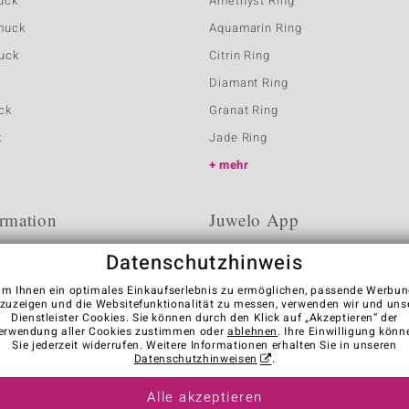
uck
Amethyst Ring
muck
Aquamarin Ring
uck
Citrin Ring
Diamant Ring
ck
Granat Ring
k
Jade Ring
mehr
rmation
Juwelo App
Datenschutzhinweis
m Ihnen ein optimales Einkaufserlebnis zu ermöglichen, passende Werbu
zuzeigen und die Websitefunktionalität zu messen, verwenden wir und uns
Dienstleister Cookies. Sie können durch den Klick auf „Akzeptieren“ der
erwendung aller Cookies zustimmen oder
ablehnen
. Ihre Einwilligung könn
Sie jederzeit widerrufen. Weitere Informationen erhalten Sie in unseren
Datenschutzhinweisen
.
Alle akzeptieren