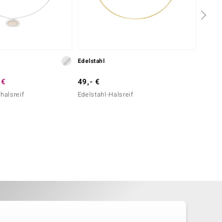
Edelstahl
Silber
 €
49,- €
39,- 
halsreif
Edelstahl-Halsreif
Silber