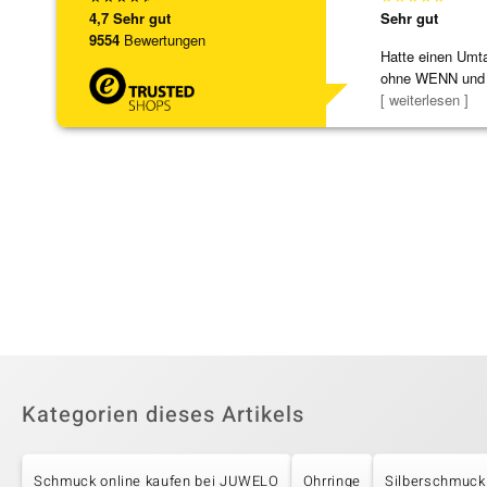
4,7
Sehr gut
Sehr gut
9554
Bewertungen
Hatte einen Umta
ohne WENN und
Schmuckstücke 
[ weiterlesen ]
Kategorien dieses Artikels
Schmuck online kaufen bei JUWELO
Ohrringe
Silberschmuck