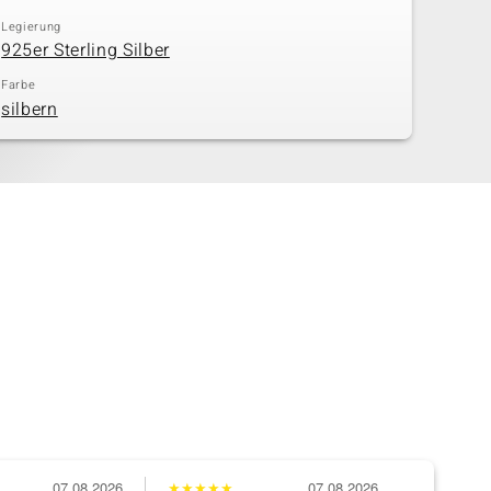
Legierung
925er Sterling Silber
Farbe
silbern
07.08.2026
★
★
★
★
★
07.08.2026
★
★
★
★
★