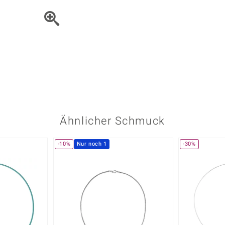
Onyx
Peridot
ns
♦ Silberhalsketten
TPC
Rhodolith
Spektro
k
♦ Silberohrringe
Trends & Classics
Türkis
Turmal
♦ Silberanhänger
Vitale Minerale
n
Platinschmuck
Blau
Grün
Ähnlicher Schmuck
-10%
Nur noch 1
-30%