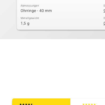
Abmessungen
E
Ohrringe - 40 mm
Metallgewicht
D
1,5 g
★
★
★
★
★
★
★
★
★
★