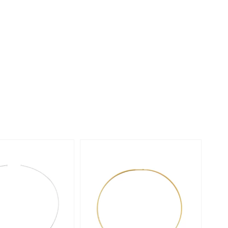
Perle
Ringgröße ermitteln
lith
Spinell
in
Zirkon
Gelb