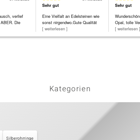
Sehr gut
Sehr gut
usch, verlief
Eine Vielfalt an Edelsteinen wie
Wunderschöne 
 ABER. Die
sonst nirgendwo.Gute Qualität
Opal, tolle Ve
h
zu noc
[ weiterlesen ]
Steg ist e
[ weiterlesen 
Kategorien
Silberohrringe