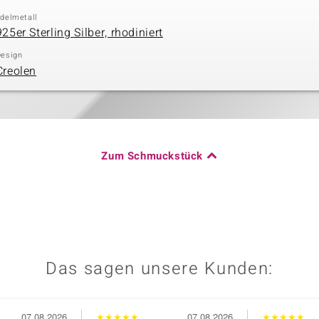
delmetall
925er Sterling Silber, rhodiniert
esign
Creolen
Zum Schmuckstück
Das sagen unsere Kunden:
07.08.2026
★
★
★
★
★
07.08.2026
★
★
★
★
★