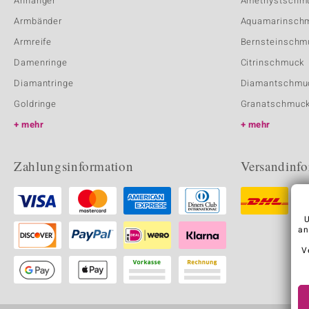
Anhänger
Amethystschm
Armbänder
Aquamarinsch
Armreife
Bernsteinschm
Damenringe
Citrinschmuck
Diamantringe
Diamantschmu
Goldringe
Granatschmuc
mehr
mehr
Zahlungsinformation
Versandinfo
U
an
V