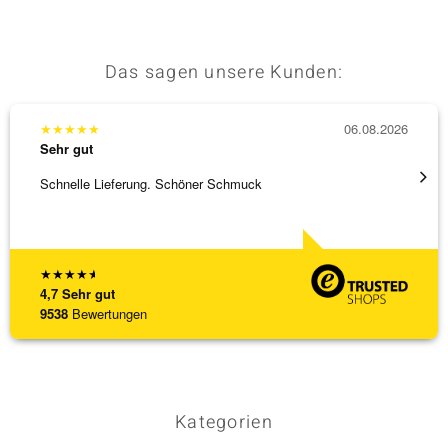
Das sagen unsere Kunden:
& Classics
Minerale
★
★
★
★
★
06.08.2026
★
★
★
Sehr gut
Sehr g
Schnelle Lieferung. Schöner Schmuck
Besond
Bearbe
[ weite
★
★
★
★
★
4,7
Sehr gut
9538
Bewertungen
Kategorien