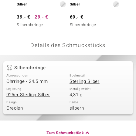
Silber
Silber
Silber
 JUWELO
39,- €
29,- €
69,- €
199,-
remonti
Silberohrringe
Silberohrringe
I2 Scho
Silbero
uca
Details des Schmuckstücks
no Collection
ENTS BY DE MELO
Silberohrringe
va
Abmessungen
Edelmetall
Ohrringe - 24.5 mm
Sterling Silber
otenier
Legierung
Metallgewicht
925er Sterling Silber
4,31 g
 1894 Collection
Design
Farbe
Creolen
silbern
ana
Zum Schmuckstück