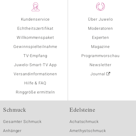
Kundenservice
Über Juwelo
Echtheitszertifikat
Moderatoren
Willkommenspaket
Experten
Gewinnspielteilnahme
Magazine
TV-Empfang
Programmvorschau
Juwelo-Smart-TV App
Newsletter
Versandinformationen
Journal
Hilfe & FAQ
Ringgröße ermitteln
Schmuck
Edelsteine
Gesamter Schmuck
Achatschmuck
Anhänger
Amethystschmuck