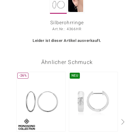
ors Edition
ana
Silberohrringe
Art.Nr.: 4366HR
Leider ist dieser Artikel ausverkauft.
Prince Designs
o
Ähnlicher Schmuck
Chic
-26%
NEU
insell
n Vogue
 Show
o Paraíso
Classics