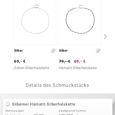
 JUWELO
remonti
uca
no Collection
ENTS BY DE MELO
Silber
Silber
Silber
va
69,- €
79,- €
69,- €
69,- 
Zirkon-Silberhalskette
Hämatit-Silberhalskette
Silber
otenier
 1894 Collection
Details des Schmuckstücks
ana
Silberner Hämatit-Silberhalskette
Abmessungen
Karatgewicht Summe