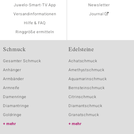
Juwelo-Smart-TV App
Newsletter
Versandinformationen
Journal
Hilfe & FAQ
Ringgröße ermitteln
Schmuck
Edelsteine
Gesamter Schmuck
Achatschmuck
Anhänger
Amethystschmuck
Armbänder
Aquamarinschmuck
Armreife
Bernsteinschmuck
Damenringe
Citrinschmuck
Diamantringe
Diamantschmuck
Goldringe
Granatschmuck
mehr
mehr