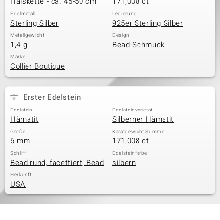
Halskette - ca. 45-50 cm
171,008 ct
Edelmetall
Legierung
Sterling Silber
925er Sterling Silber
& Classics
Metallgewicht
Design
1,4 g
Bead-Schmuck
Minerale
Marke
Collier Boutique
Erster Edelstein
Edelstein
Edelsteinvarietät
Hämatit
Silberner Hämatit
Größe
Karatgewicht Summe
6 mm
171,008 ct
Schliff
Edelsteinfarbe
Bead rund, facettiert, Bead
silbern
Herkunft
USA