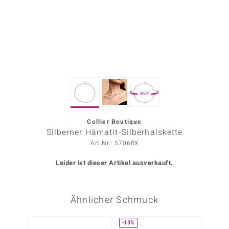
ors Edition
ana
Prince Designs
360°
o
Chic
Collier Boutique
Silberner Hämatit-Silberhalskette
insell
Art.Nr.: 5706BX
n Vogue
Leider ist dieser Artikel ausverkauft.
 Show
Ähnlicher Schmuck
o Paraíso
Classics
-13%