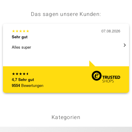
Das sagen unsere Kunden:
★
★
★
★
★
07.08.2026
★
★
★
Sehr gut
Sehr g
Alles super
Die Wa
★
★
★
★
★
4,7
Sehr gut
9554
Bewertungen
Kategorien