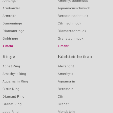
Anhänger
Amethystschmuck
Armbänder
Aquamarinschmuck
Armreife
Bernsteinschmuck
Damenringe
Citrinschmuck
Diamantringe
Diamantschmuck
Goldringe
Granatschmuck
mehr
mehr
Ringe
Edelsteinlexikon
Achat Ring
Alexandrit
Amethyst Ring
Amethyst
Aquamarin Ring
Aquamarin
Citrin Ring
Bernstein
Diamant Ring
Citrin
Granat Ring
Granat
Jade Ring
Mondstein