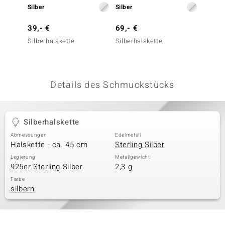
Silber
Silber
Silber
 JUWELO
39,- €
69,- €
149,-
remonti
Silberhalskette
Silberhalskette
Silber-
g - 45 
uca
no Collection
Details des Schmuckstücks
ENTS BY DE MELO
va
Silberhalskette
Abmessungen
Edelmetall
otenier
Halskette - ca. 45 cm
Sterling Silber
 1894 Collection
Legierung
Metallgewicht
925er Sterling Silber
2,3 g
Farbe
silbern
ana