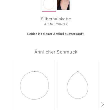
ors Edition
ana
Silberhalskette
Art.Nr.: 2067LX
Leider ist dieser Artikel ausverkauft.
Prince Designs
o
Ähnlicher Schmuck
Chic
insell
n Vogue
 Show
o Paraíso
Classics