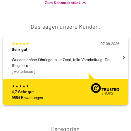
Zum Schmuckstück
& Classics
Das sagen unsere Kunden:
Minerale
★
★
★
★
★
07.08.2026
★
★
★
Sehr gut
Sehr g
Wunderschöne Ohrringe,toller Opal, tolle Verarbeitung. Der
Die Wa
Steg ist e
[ weiterlesen ]
★
★
★
★
★
4,7
Sehr gut
9554
Bewertungen
Kategorien