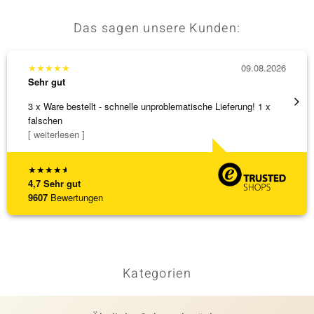
Das sagen unsere Kunden:
★
★
★
★
★
09.08.2026
★
★
★
Sehr gut
Sehr g
3 x Ware bestellt - schnelle unproblematische Lieferung! 1 x
Schöne
falschen
weiter
[ weiterlesen ]
★
★
★
★
★
4,7
Sehr gut
9607
Bewertungen
Kategorien