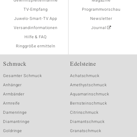
Gewinnspielteilnahme
Magazine
TV-Empfang
Programmvorschau
Juwelo-Smart-TV App
Newsletter
Versandinformationen
Journal
Hilfe & FAQ
Ringgröße ermitteln
Schmuck
Edelsteine
Gesamter Schmuck
Achatschmuck
Anhänger
Amethystschmuck
Armbänder
Aquamarinschmuck
Armreife
Bernsteinschmuck
Damenringe
Citrinschmuck
Diamantringe
Diamantschmuck
Goldringe
Granatschmuck