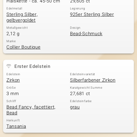
Halskette - ca. 45-50 cm
29,605 ct
Edelmetall
Legierung
Sterling Silber,
925er Sterling Silber
gelbvergoldet
& Classics
Metallgewicht
Design
2,12 g
Bead-Schmuck
Minerale
Marke
Collier Boutique
Erster Edelstein
Edelstein
Edelsteinvarietät
Zirkon
Silberfarbener Zirkon
Größe
Karatgewicht Summe
3 mm
27,681 ct
Schliff
Edelsteinfarbe
Bead Fancy, facettiert,
grau
Bead
Herkunft
Tansania