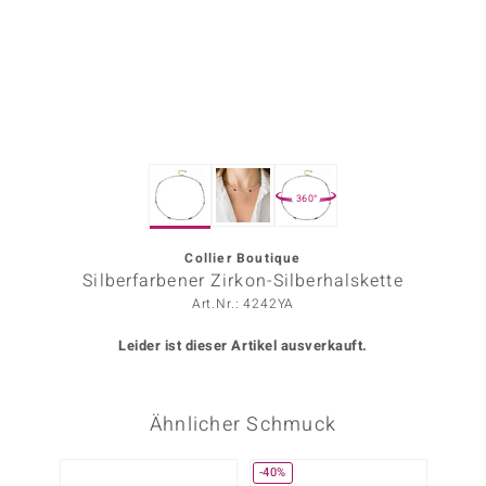
ors Edition
ana
Prince Designs
360°
o
Chic
Collier Boutique
Silberfarbener Zirkon-Silberhalskette
insell
Art.Nr.: 4242YA
n Vogue
Leider ist dieser Artikel ausverkauft.
 Show
Ähnlicher Schmuck
o Paraíso
Classics
-40%