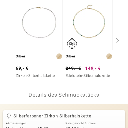
 JUWELO
remonti
uca
no Collection
ENTS BY DE MELO
Silber
Silber
Silber
va
69,- €
249,- €
149,- €
49,- 
Zirkon-Silberhalskette
Edelstein-Silberhalskette
Edelst
otenier
 1894 Collection
Details des Schmuckstücks
ana
Silberfarbener Zirkon-Silberhalskette
Abmessungen
Karatgewicht Summe