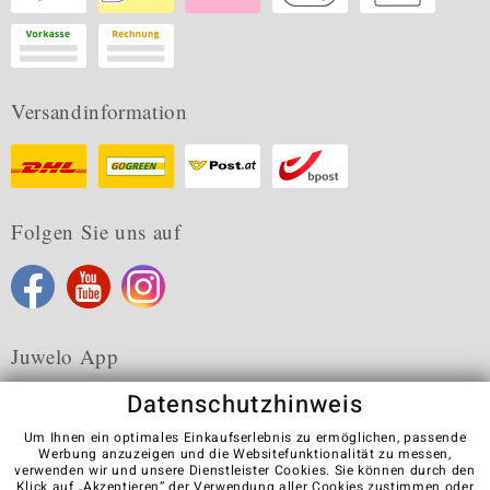
Versandinformation
Folgen Sie uns auf
Juwelo App
Datenschutzhinweis
Um Ihnen ein optimales Einkaufserlebnis zu ermöglichen, passende
Werbung anzuzeigen und die Websitefunktionalität zu messen,
verwenden wir und unsere Dienstleister Cookies. Sie können durch den
Karriere
AGB
Datenschutz
Cookies
Impressum
Klick auf „Akzeptieren“ der Verwendung aller Cookies zustimmen oder