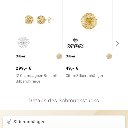
 JUWELO
remonti
uca
no Collection
ENTS BY DE MELO
Silber
Silber
Silber
va
299,- €
49,- €
49,- 
I2 Champagner-Brillant-
Citrin-Silberanhänger
Silber
otenier
Silberohrringe
 1894 Collection
Details des Schmuckstücks
ana
Silberanhänger