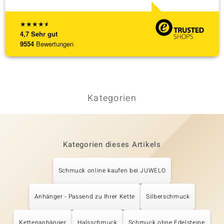
★
★
★
★
★
4,7
Sehr gut
9554
Bewertungen
Kategorien
Kategorien dieses Artikels
Schmuck online kaufen bei JUWELO
Anhänger - Passend zu Ihrer Kette
Silberschmuck
Kettenanhänger
Halsschmuck
Schmuck ohne Edelsteine