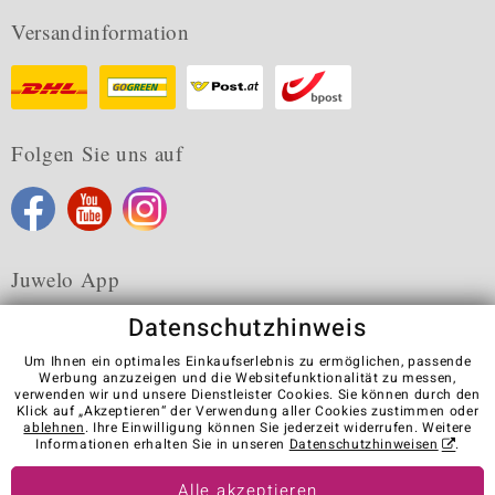
Versandinformation
Folgen Sie uns auf
Juwelo App
Datenschutzhinweis
Um Ihnen ein optimales Einkaufserlebnis zu ermöglichen, passende
Werbung anzuzeigen und die Websitefunktionalität zu messen,
verwenden wir und unsere Dienstleister Cookies. Sie können durch den
Karriere
AGB
Datenschutz
Cookies
Impressum
Klick auf „Akzeptieren“ der Verwendung aller Cookies zustimmen oder
Kontakt
Vertrag widerrufen
ablehnen
. Ihre Einwilligung können Sie jederzeit widerrufen. Weitere
Informationen erhalten Sie in unseren
Datenschutzhinweisen
.
Visit our stores in other countries:
Alle akzeptieren