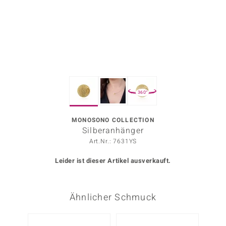
ors Edition
ana
Prince Designs
360°
o
Chic
MONOSONO COLLECTION
Silberanhänger
insell
Art.Nr.: 7631YS
n Vogue
Leider ist dieser Artikel ausverkauft.
 Show
Ähnlicher Schmuck
o Paraíso
Classics