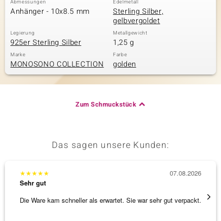
Abmessungen
Edelmetall
Anhänger - 10x8.5 mm
Sterling Silber,
gelbvergoldet
Legierung
Metallgewicht
& Classics
925er Sterling Silber
1,25 g
Minerale
Marke
Farbe
MONOSONO COLLECTION
golden
Zum Schmuckstück
Das sagen unsere Kunden:
★
★
★
★
★
07.08.2026
★
★
★
Sehr gut
Sehr g
Die Ware kam schneller als erwartet. Sie war sehr gut verpackt.
Eine V
zu noc
[ weite