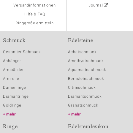
Versandinformationen
Journal
Hilfe & FAQ
Ringgröße ermitteln
Schmuck
Edelsteine
Gesamter Schmuck
Achatschmuck
Anhänger
Amethystschmuck
Armbänder
Aquamarinschmuck
Armreife
Bernsteinschmuck
Damenringe
Citrinschmuck
Diamantringe
Diamantschmuck
Goldringe
Granatschmuck
mehr
mehr
Ringe
Edelsteinlexikon