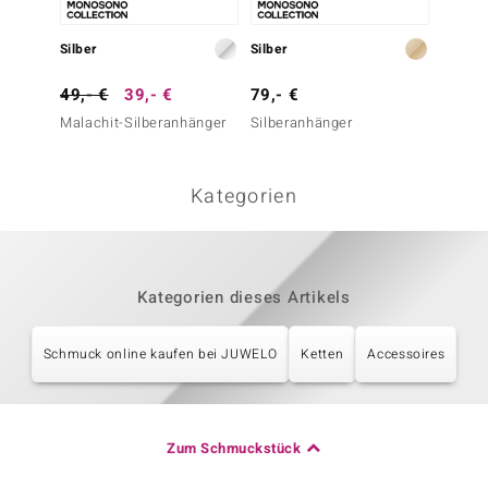
Silber
Silber
Silber
49,- €
39,- €
79,- €
49,- 
Malachit-Silberanhänger
Silberanhänger
Silber-
3,793 
Kategorien
Kategorien dieses Artikels
Schmuck online kaufen bei JUWELO
Ketten
Accessoires
Zum Schmuckstück