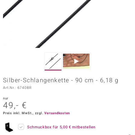
ors Edition
ana
Prince Designs
o
Chic
Silber-Schlangenkette - 90 cm - 6,18 g
insell
Art.Nr.: 6740BR
n Vogue
nur
49,- €
 Show
Preis inkl. MwSt., zzgl.
Versandkosten
o Paraíso
Schmuckbox für
5,00 €
mitbestellen
Classics