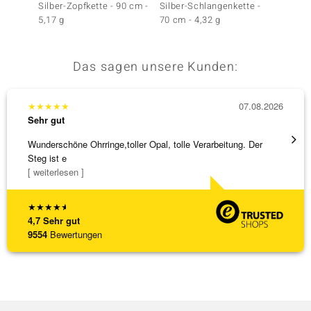
Silber-Zopfkette - 90 cm -
Silber-Schlangenkette -
925er S
5,17 g
70 cm - 4,32 g
3,71 g 
Das sagen unsere Kunden:
★
★
★
★
★
07.08.2026
★
★
★
Sehr gut
Sehr g
Wunderschöne Ohrringe,toller Opal, tolle Verarbeitung. Der
Hatte 
Steg ist e
Schmu
[ weiterlesen ]
[ weite
★
★
★
★
★
4,7
Sehr gut
9554
Bewertungen