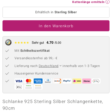
Kettenlänge ermitteln
 JUWELO
Erhältlich in
Sterling Silber
remonti
In den Warenkorb
uca
no Collection
4.70
★
★
★
★
★
Sehr gut
/5.00
ENTS BY DE MELO
Mit
Echtheitszertifikat
va
Versandkostenfrei ab 99,- €
Lieferung nach
Deutschland
innerhalb von 1-3 Tagen
otenier
Hauseigener Kundenservice
 1894 Collection
ana
Schlanke 925 Sterling Silber Schlangenkette,
90cm