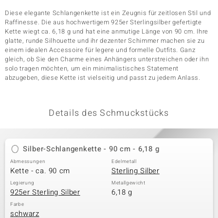
Diese elegante Schlangenkette ist ein Zeugnis für zeitlosen Stil und
Raffinesse. Die aus hochwertigem 925er Sterlingsilber gefertigte
Kette wiegt ca. 6,18 g und hat eine anmutige Länge von 90 cm. Ihre
& Classics
glatte, runde Silhouette und ihr dezenter Schimmer machen sie zu
einem idealen Accessoire für legere und formelle Outfits. Ganz
Minerale
gleich, ob Sie den Charme eines Anhängers unterstreichen oder ihn
solo tragen möchten, um ein minimalistisches Statement
abzugeben, diese Kette ist vielseitig und passt zu jedem Anlass.
Details des Schmuckstücks
Silber-Schlangenkette - 90 cm - 6,18 g
Abmessungen
Edelmetall
Kette - ca. 90 cm
Sterling Silber
Legierung
Metallgewicht
925er Sterling Silber
6,18 g
Farbe
schwarz