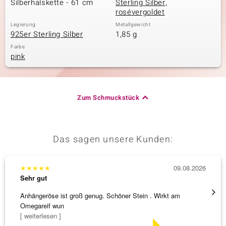
Silberhalskette - 61 cm
Sterling Silber,
rosévergoldet
Legierung
Metallgewicht
925er Sterling Silber
1,85 g
& Classics
Farbe
pink
Minerale
Zum Schmuckstück
Das sagen unsere Kunden:
★
★
★
★
★
09.08.2026
★
★
★
Sehr gut
Sehr g
Anhängeröse ist groß genug. Schöner Stein . Wirkt am
Sehr 
Omegareif wun
[ weiterlesen ]