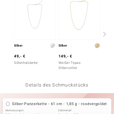
 JUWELO
remonti
uca
no Collection
Silber
Silber
Silber
ENTS BY DE MELO
49,- €
149,- €
249,-
va
Silberhalskette
Weißer Topas-
Silber
Silbercollier
Silber)
otenier
 1894 Collection
Details des Schmuckstücks
ana
Silber-Panzerkette - 61 cm - 1,85 g - rosévergoldet
Abmessungen
Edelmetall