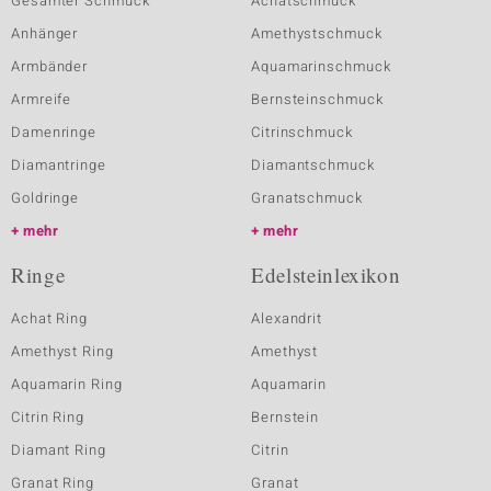
Gesamter Schmuck
Achatschmuck
Anhänger
Amethystschmuck
Armbänder
Aquamarinschmuck
Armreife
Bernsteinschmuck
Damenringe
Citrinschmuck
Diamantringe
Diamantschmuck
Goldringe
Granatschmuck
mehr
mehr
Ringe
Edelsteinlexikon
Achat Ring
Alexandrit
Amethyst Ring
Amethyst
Aquamarin Ring
Aquamarin
Citrin Ring
Bernstein
Diamant Ring
Citrin
Granat Ring
Granat