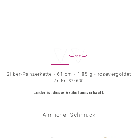
ors Edition
ana
Prince Designs
360°
o
Chic
Silber-Panzerkette - 61 cm - 1,85 g - rosévergoldet
Art.Nr.: 3746OC
insell
Leider ist dieser Artikel ausverkauft.
n Vogue
 Show
Ähnlicher Schmuck
o Paraíso
Classics