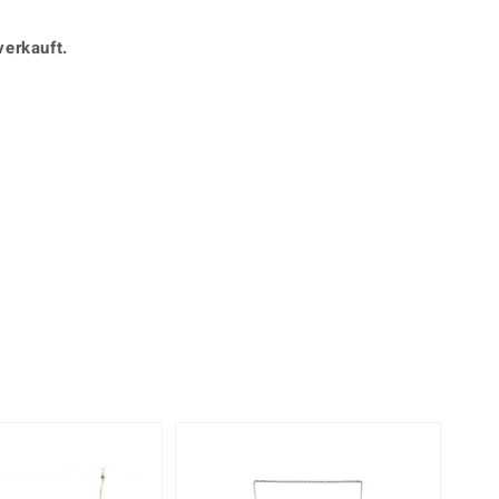
Perle
Ringgröße ermitteln
lith
Spinell
verkauft.
in
Zirkon
Gelb