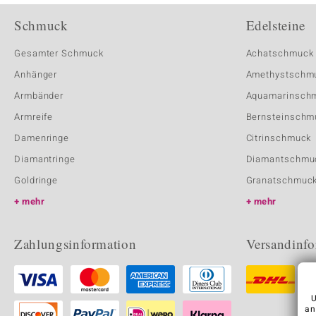
Schmuck
Edelsteine
Gesamter Schmuck
Achatschmuck
Anhänger
Amethystschm
Armbänder
Aquamarinsch
Armreife
Bernsteinschm
Damenringe
Citrinschmuck
Diamantringe
Diamantschmu
Goldringe
Granatschmuc
mehr
mehr
Zahlungsinformation
Versandinfo
U
an