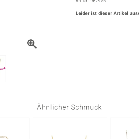
Onyx
Peridot
Art.Nr.: 9679VB
ns
♦ Silberhalsketten
TPC
Rhodolith
Spektro
k
♦ Silberohrringe
Leider ist dieser Artikel aus
Trends & Classics
Türkis
Turmal
♦ Silberanhänger
Vitale Minerale
n
Platinschmuck
Blau
Grün
Ähnlicher Schmuck