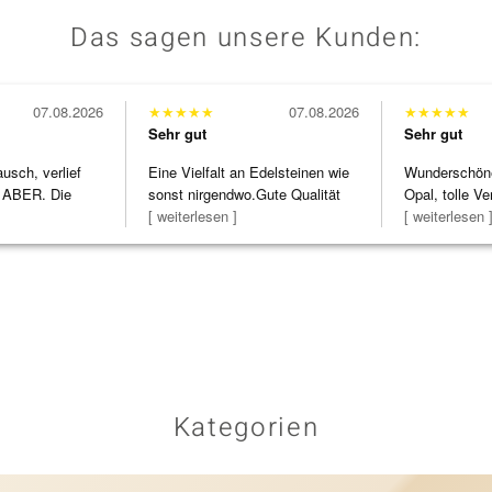
Das sagen unsere Kunden:
07.08.2026
★
★
★
★
★
07.08.2026
★
★
★
★
★
Sehr gut
Sehr gut
usch, verlief
Eine Vielfalt an Edelsteinen wie
Wunderschöne 
 ABER. Die
sonst nirgendwo.Gute Qualität
Opal, tolle Ve
h
zu noc
[ weiterlesen ]
Steg ist e
[ weiterlesen 
Kategorien