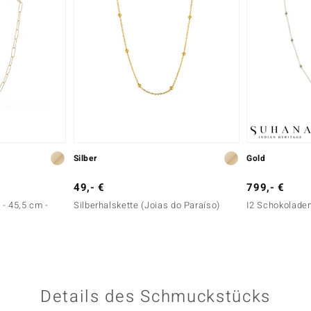
Silber
Gold
49,- €
799,- €
 - 45,5 cm -
Silberhalskette (Joias do Paraíso)
I2 Schokoladen-
Details des Schmuckstücks