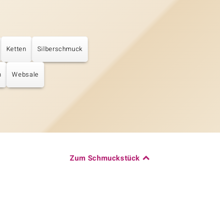
Ketten
Silberschmuck
n
Websale
Zum Schmuckstück