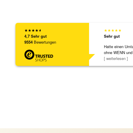
★
★
★
★
★
★
★
★
★
★
4,7
Sehr gut
Sehr gut
9554
Bewertungen
Hatte einen Umta
ohne WENN und
Schmuckstücke 
[ weiterlesen ]