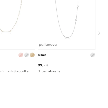
Silber
Silber
99,- €
249,-
Brillant-Goldcollier
Silberhalskette
Silber