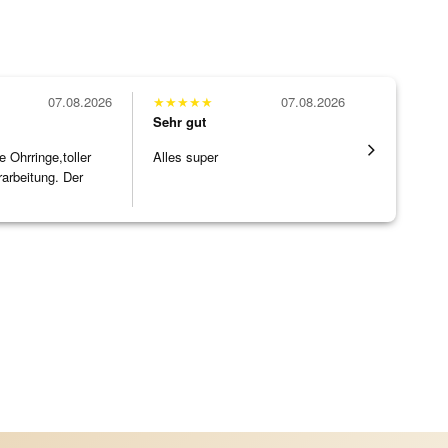
07.08.2026
★
★
★
★
★
07.08.2026
★
★
★
★
★
Sehr gut
Sehr gut
Ohrringe,toller
Alles super
Die Ware k
rarbeitung. Der
erwartet. 
]
verpackt.