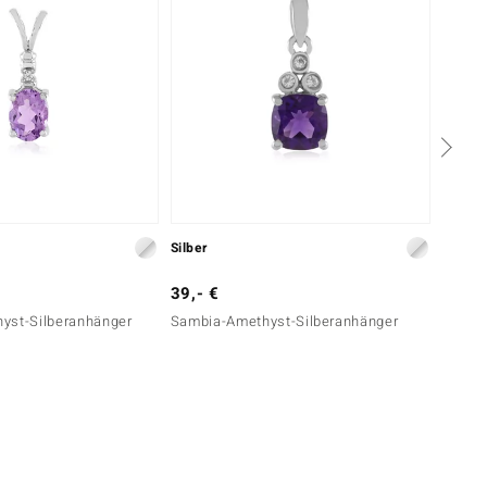
Silber
Silber
39,- €
29,- 
yst-Silberanhänger
Sambia-Amethyst-Silberanhänger
Urugua