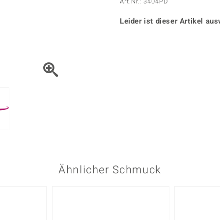
Onyx
Peridot
Art.Nr.: 3404PD
ns
♦ Silberhalsketten
TPC
Rhodolith
Spektro
k
♦ Silberohrringe
Leider ist dieser Artikel aus
Trends & Classics
Türkis
Turmal
♦ Silberanhänger
Vitale Minerale
n
Platinschmuck
Blau
Grün
Ähnlicher Schmuck