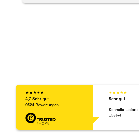
★
★
★
★
★
★
★
★
★
★
4,7
Sehr gut
Sehr gut
9524
Bewertungen
Schnelle Lieferu
wieder!