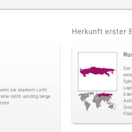
Herkunft erster 
Ru
Der
eine
Sphe
Lap
wenn sie starkem Licht
Ede
teine nicht unnötig lange
Anf
tzen
Sma
Föd