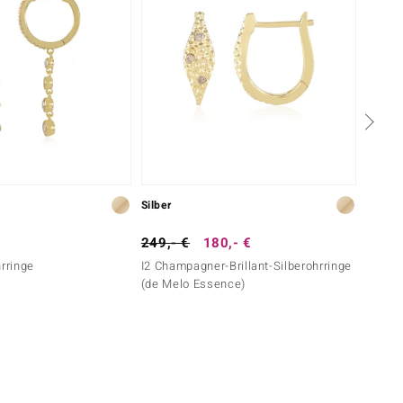
Silber
Gold
249,- €
180,- €
3.999
hrringe
I2 Champagner-Brillant-Silberohrringe
IF (G)
(de Melo Essence)
Gold)