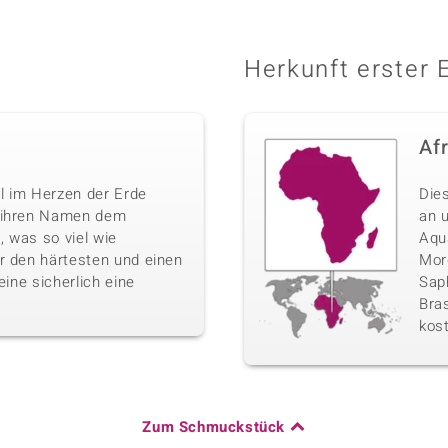
Herkunft erster 
Af
l im Herzen der Erde
Die
n ihren Namen dem
an 
 was so viel wie
Aqu
r den härtesten und einen
Morg
eine sicherlich eine
Sap
Bras
kos
Zum Schmuckstück