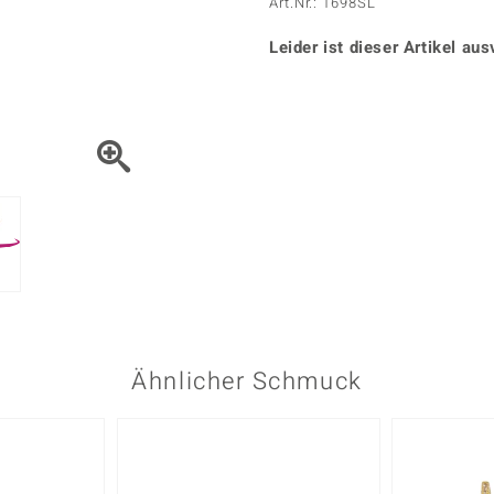
Onyx
Peridot
Art.Nr.: 1698SL
ns
♦ Silberhalsketten
TPC
Rhodolith
Spektro
k
♦ Silberohrringe
Leider ist dieser Artikel aus
Trends & Classics
Türkis
Turmal
♦ Silberanhänger
Vitale Minerale
n
Platinschmuck
Blau
Grün
Ähnlicher Schmuck