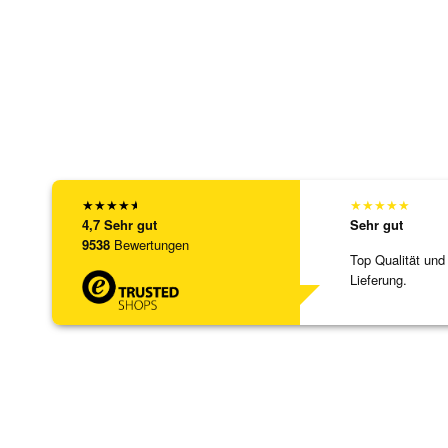
★
★
★
★
★
★
★
★
★
★
4,7
Sehr gut
Sehr gut
9538
Bewertungen
Top Qualität und
Lieferung.