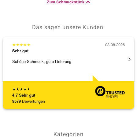
Zum Schmuckstück
Das sagen unsere Kunden:
★
★
★
★
★
08.08.2026
★
★
★
Sehr gut
Sehr g
Schöne Schmuck, gute Lieferung
Schnel
★
★
★
★
★
4,7
Sehr gut
9579
Bewertungen
Kategorien