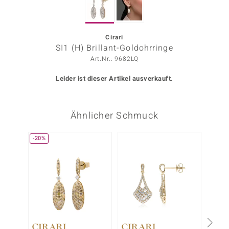
ors Edition
ana
Cirari
SI1 (H) Brillant-Goldohrringe
Art.Nr.: 9682LQ
Prince Designs
Leider ist dieser Artikel ausverkauft.
o
Ähnlicher Schmuck
Chic
insell
-20%
n Vogue
 Show
o Paraíso
Classics