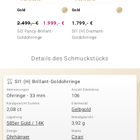
 JUWELO
Gold
Gold
Silber
remonti
2.499,- €
1.999,- €
1.799,- €
99,- 
SI2 Fancy-Brillant-
SI1 (H) Diamant-
Zirkon-
uca
Goldohrringe
Goldohrringe
no Collection
Details des Schmuckstücks
ENTS BY DE MELO
va
SI1 (H) Brillant-Goldohrringe
otenier
Abmessungen
Anzahl Edelsteine
Ohrringe - 33 mm
106
 1894 Collection
Karatgewicht Summe
Edelmetall
2,08 ct
Gelbgold
Legierung
Metallgewicht
585er Gold / 14K
3,92 g
ana
Design
Marke
Ohrhänger
Cirari