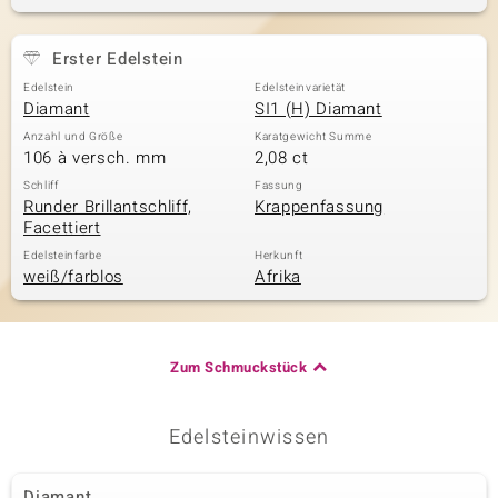
Erster Edelstein
& Classics
Edelstein
Edelsteinvarietät
Diamant
SI1 (H) Diamant
Minerale
Anzahl und Größe
Karatgewicht Summe
106 à versch. mm
2,08 ct
Schliff
Fassung
Runder Brillantschliff,
Krappenfassung
Facettiert
Edelsteinfarbe
Herkunft
weiß/farblos
Afrika
Zum Schmuckstück
Edelsteinwissen
Diamant