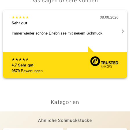
Das sagen unsere Kunden:
★
★
★
★
★
08.08.2026
★
★
★
Sehr gut
Sehr g
Immer wieder schöne Erlebnisse mit neuem Schmuck
Schöne
★
★
★
★
★
4,7
Sehr gut
9579
Bewertungen
Kategorien
Ähnliche Schmuckstücke