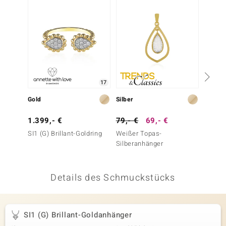
 JUWELO
remonti
uca
no Collection
17
ENTS BY DE MELO
Gold
Silber
Gold
va
1.399,- €
79,- €
69,- €
499,-
SI1 (G) Brillant-Goldring
Weißer Topas-
Hartsit
otenier
Silberanhänger
Goldan
 1894 Collection
Details des Schmuckstücks
ana
SI1 (G) Brillant-Goldanhänger