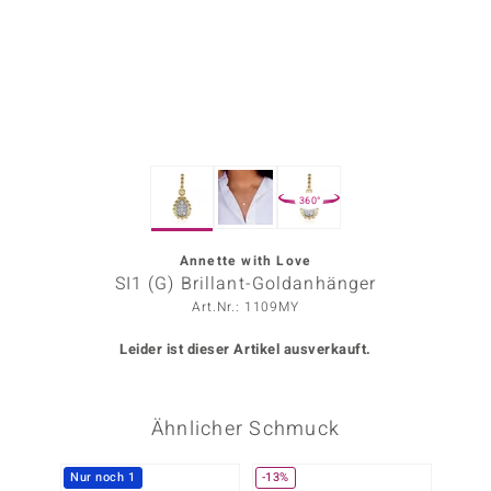
ors Edition
ana
Prince Designs
360°
o
Chic
Annette with Love
SI1 (G) Brillant-Goldanhänger
insell
Art.Nr.: 1109MY
n Vogue
Leider ist dieser Artikel ausverkauft.
 Show
Ähnlicher Schmuck
o Paraíso
Classics
Nur noch 1
-13%
-30%