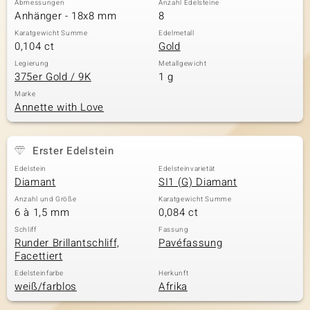
Abmessungen
Anzahl Edelsteine
Anhänger - 18x8 mm
8
Karatgewicht Summe
Edelmetall
0,104 ct
Gold
& Classics
Legierung
Metallgewicht
375er Gold / 9K
1 g
Minerale
Marke
Annette with Love
Erster Edelstein
Edelstein
Edelsteinvarietät
Diamant
SI1 (G) Diamant
Anzahl und Größe
Karatgewicht Summe
6 à 1,5 mm
0,084 ct
Schliff
Fassung
Runder Brillantschliff,
Pavéfassung
Facettiert
Edelsteinfarbe
Herkunft
weiß/farblos
Afrika