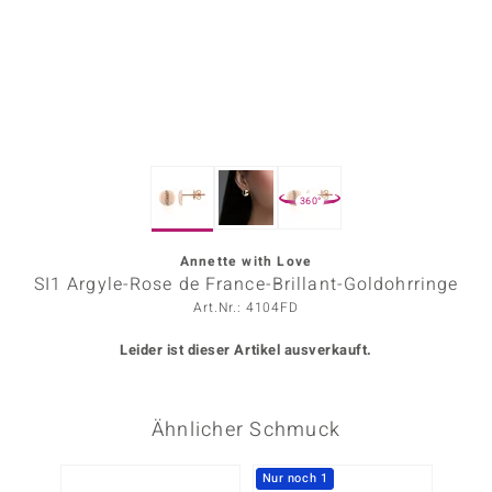
ors Edition
ana
Prince Designs
360°
o
Chic
Annette with Love
SI1 Argyle-Rose de France-Brillant-Goldohrringe
insell
Art.Nr.: 4104FD
n Vogue
Leider ist dieser Artikel ausverkauft.
 Show
Ähnlicher Schmuck
o Paraíso
Classics
Nur noch 1