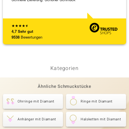
Bearbe
[ weite
★
★
★
★
★
4,7
Sehr gut
9538
Bewertungen
Kategorien
Ähnliche Schmuckstücke
Ohrringe mit Diamant
Ringe mit Diamant
Anhänger mit Diamant
Halsketten mit Diamant