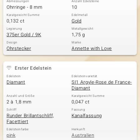
Abmessungen
Anzahl Edelsteine
Ohrringe - 8 mm
10
Karatgewicht Summe
Edelmetall
0,132 ct
Gold
& Classics
Legierung
Metallgewicht
375er Gold / 9K
1,75 g
Minerale
Design
Marke
Ohrstecker
Annette with Love
Erster Edelstein
Edelstein
Edelsteinvarietät
Diamant
SI1 Argyle-Rose de France-
Diamant
Anzahl und Größe
Karatgewicht Summe
2 à 1,8 mm
0,047 ct
Schliff
Fassung
Runder Brillantschliff,
Kanalfassung
Facettiert
Edelsteinfarbe
Herkunft
pink
Australien