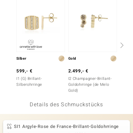
 JUWELO
remonti
uca
no Collection
ENTS BY DE MELO
Silber
Gold
Silber
va
599,- €
2.499,- €
299,-
I1 (G) Brillant-
I2 Champagner-Brillant-
I2 Cha
otenier
Silberohrringe
Goldohrringe (de Melo
Silber
Gold)
Essenc
 1894 Collection
Details des Schmuckstücks
ana
SI1 Argyle-Rose de France-Brillant-Goldohrringe