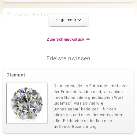
Zweiter Edelstein
zeige mehr
Edelsteinvarietät
Anzahl und Größe
SI1 Argyle-Rose de France-
4 à 1,5 mm
Diamant
Zum Schmuckstück
Karatgewicht Summe
Schliff
0,05 ct
Runder Brillantschliff
Fassung
Herkunft
Edelsteinwissen
Kanalfassung
Australien
Diamant
Dritter Edelstein
Diamanten, die im Erdmantel im Herzen
Edelsteinvarietät
Anzahl und Größe
der Erde entstanden sind, verdanken
SI1 Argyle-Rose de France-
4 à 1,3 mm
ihren Namen dem griechischen Wort
Diamant
„adamas“, was so viel wie
Karatgewicht Summe
Schliff
„unbesiegbar“ bedeutet – für den
0,035 ct
Runder Brillantschliff
härtesten und einen der wertvollsten
aller Edelsteine sicherlich eine
Fassung
Herkunft
Kanalfassung
treffende Bezeichnung!
Australien