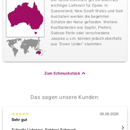
wichtiger Lieferant für Opale: In
Queensland, New South Wales und Süd-
Australien werden die begehrten
Schätze der Natur gefunden. Weitere
Kostbarkeiten wie Saphir, Prehnit,
Südsee-Perle oder verschiedene
Jaspise u.v.m. können jedoch ebenfalls
aus "Down Under" stammen.
Zum Schmuckstück
Das sagen unsere Kunden:
★
★
★
★
★
06.08.2026
★
★
★
Sehr gut
Sehr g
Schnelle Lieferung. Schöner Schmuck
Besond