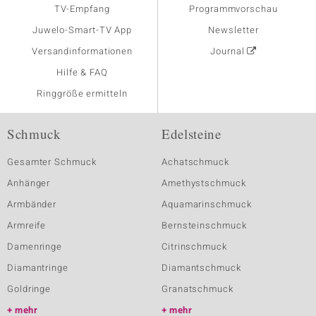
TV-Empfang
Programmvorschau
Juwelo-Smart-TV App
Newsletter
Versandinformationen
Journal
Hilfe & FAQ
Ringgröße ermitteln
Schmuck
Edelsteine
Gesamter Schmuck
Achatschmuck
Anhänger
Amethystschmuck
Armbänder
Aquamarinschmuck
Armreife
Bernsteinschmuck
Damenringe
Citrinschmuck
Diamantringe
Diamantschmuck
Goldringe
Granatschmuck
mehr
mehr