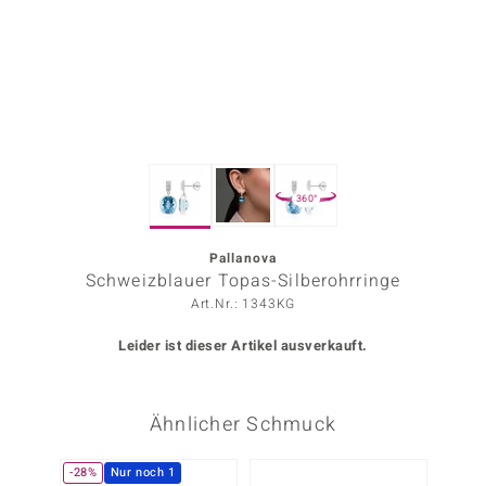
ors Edition
ana
Prince Designs
360°
o
Chic
Pallanova
Schweizblauer Topas-Silberohrringe
insell
Art.Nr.: 1343KG
n Vogue
Leider ist dieser Artikel ausverkauft.
 Show
Ähnlicher Schmuck
o Paraíso
Classics
-28%
Nur noch 1