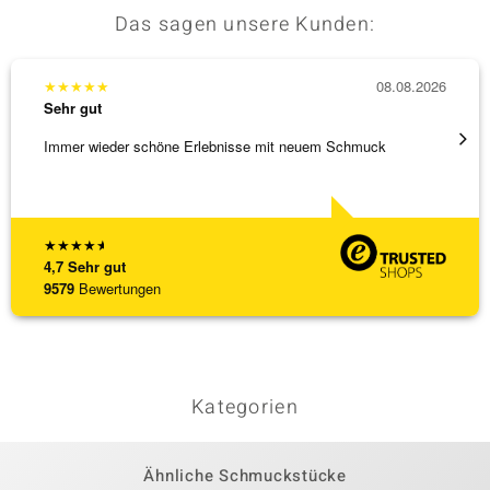
Das sagen unsere Kunden:
★
★
★
★
★
08.08.2026
★
★
★
Sehr gut
Sehr g
Immer wieder schöne Erlebnisse mit neuem Schmuck
Schnel
★
★
★
★
★
4,7
Sehr gut
9579
Bewertungen
Kategorien
Ähnliche Schmuckstücke