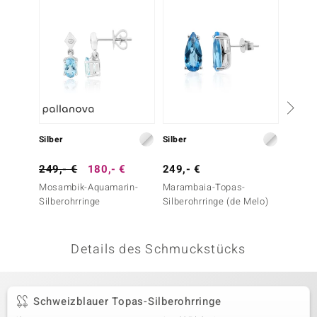
 JUWELO
remonti
uca
no Collection
ENTS BY DE MELO
Silber
Silber
Silber
va
249,- €
180,- €
249,- €
99,- 
Mosambik-Aquamarin-
Marambaia-Topas-
Himmel
otenier
Silberohrringe
Silberohrringe (de Melo)
Silbero
 1894 Collection
Details des Schmuckstücks
ana
Schweizblauer Topas-Silberohrringe