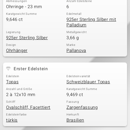
Abmessungen
Anzahl Edelsteine
Ohrringe - 23 mm
6
Karatgewicht Summe
Edelmetall
9,646 ct
925er Sterling Silber mit
& Classics
Palladium
Minerale
Legierung
Metallgewicht
925er Sterling Silber
3,66 g
Design
Marke
Ohrhänger
Pallanova
Erster Edelstein
Edelstein
Edelsteinvarietät
Topas
Schweizblauer Topas
Anzahl und Größe
Karatgewicht Summe
2 à 12x10 mm
9,469 ct
Schliff
Fassung
Ovalschliff, Facettiert
Zargenfassung
Edelsteinfarbe
Herkunft
türkis
Brasilien