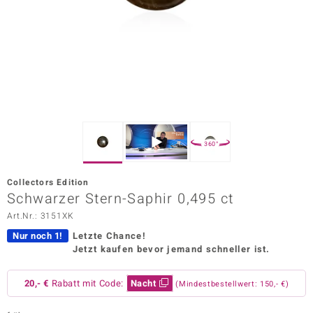
ors Edition
ana
Prince Designs
o
360°
Chic
Collectors Edition
insell
Schwarzer Stern-Saphir 0,495 ct
Art.Nr.: 3151XK
n Vogue
Nur noch 1!
Letzte Chance!
 Show
Jetzt kaufen bevor jemand schneller ist.
o Paraíso
20,- €
Rabatt mit Code:
Nacht
(Mindestbestellwert: 150,- €)
Classics