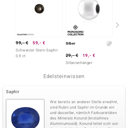
99,- €
59,- €
Silber
Silber
Schwarzer Stern-Saphir
29,- €
19,- €
19,- 
0,9 ct
Silberanhänger
Nephri
Edelsteinwissen
Saphir
Wie bereits an anderer Stelle erwähnt,
sind Rubin und Saphir im Grunde ein
und dasselbe, nämlich Farbvarietäten
des Minerals Korund (kristallines
Aluminiumoxid). Korund leitet sich von