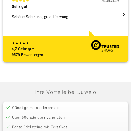
★
★
★
★
★
08.08.2026
★
★
★
Sehr gut
Sehr g
Schöne Schmuck, gute Lieferung
Schnel
★
★
★
★
★
4,7
Sehr gut
9579
Bewertungen
Ihre Vorteile bei Juwelo
Günstige Herstellerpreise
Über 500 Edelsteinvarietäten
Echte Edelsteine mit Zertifikat