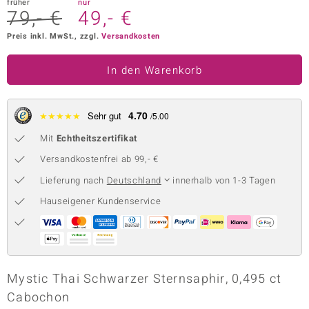
früher
nur
79,- €
49,- €
 JUWELO
Preis inkl. MwSt., zzgl.
Versandkosten
remonti
In den Warenkorb
uca
no Collection
4.70
★
★
★
★
★
Sehr gut
/5.00
ENTS BY DE MELO
Mit
Echtheitszertifikat
Versandkostenfrei ab 99,- €
va
Lieferung nach
Deutschland
innerhalb von 1-3 Tagen
otenier
Hauseigener Kundenservice
 1894 Collection
ana
Mystic Thai Schwarzer Sternsaphir, 0,495 ct
Cabochon