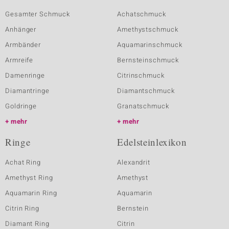
Gesamter Schmuck
Achatschmuck
Anhänger
Amethystschmuck
Armbänder
Aquamarinschmuck
Armreife
Bernsteinschmuck
Damenringe
Citrinschmuck
Diamantringe
Diamantschmuck
Goldringe
Granatschmuck
mehr
mehr
Ringe
Edelsteinlexikon
Achat Ring
Alexandrit
Amethyst Ring
Amethyst
Aquamarin Ring
Aquamarin
Citrin Ring
Bernstein
Diamant Ring
Citrin