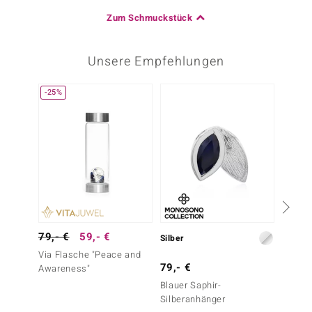
Zum Schmuckstück
Unsere Empfehlungen
-25%
-20%
79,- €
59,- €
49,- 
Silber
Via Flasche "Peace and
Madeira
79,- €
Awareness"
Blauer Saphir-
Silberanhänger