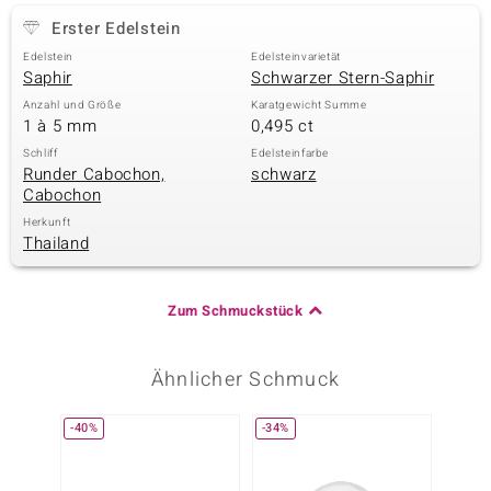
Erster Edelstein
Edelstein
Edelsteinvarietät
Saphir
Schwarzer Stern-Saphir
Anzahl und Größe
Karatgewicht Summe
1 à 5 mm
0,495 ct
Schliff
Edelsteinfarbe
Runder Cabochon,
schwarz
Cabochon
Herkunft
Thailand
Zum Schmuckstück
Ähnlicher Schmuck
-40%
-34%