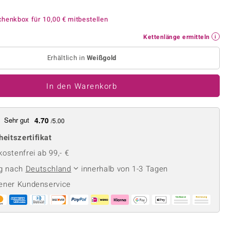
Perle
Ringgröße ermitteln
lith
Spinell
chenkbox für
10,00 €
mitbestellen
in
Zirkon
Kettenlänge ermitteln
Erhältlich in
Weißgold
Gelb
In den Warenkorb
Sehr gut
4.70
/5.00
heitszertifikat
ostenfrei ab 99,- €
ng nach
Deutschland
innerhalb von 1-3 Tagen
ener Kundenservice