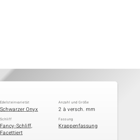
Edelsteinvarietät
Anzahl und Größe
Schwarzer Onyx
2 à versch. mm
Schliff
Fassung
Fancy-Schliff,
Krappenfassung
Facettiert