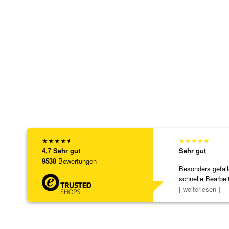
★
★
★
★
★
★
★
★
★
★
4,7
Sehr gut
Sehr gut
9538
Bewertungen
Besonders gefall
schnelle Bearbei
Bearbeitun
[ weiterlesen ]