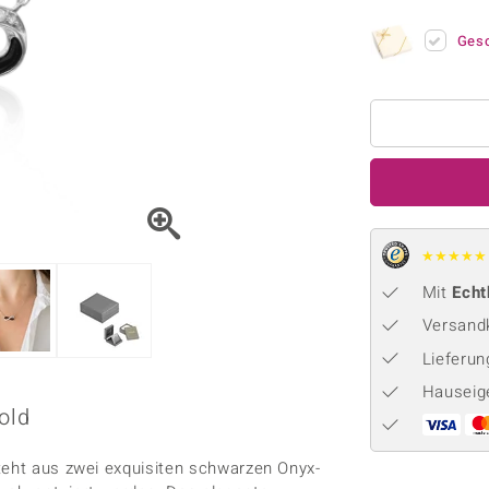
Onyx
Peridot
ns
♦ Silberhalsketten
TPC
Rhodolith
Spektro
Ges
k
♦ Silberohrringe
Trends & Classics
Türkis
Turmal
♦ Silberanhänger
Vitale Minerale
n
Platinschmuck
Blau
Grün
★
★
★
★
★
Mit
Echt
Versandk
Lieferu
Hauseig
old
teht aus zwei exquisiten schwarzen Onyx-