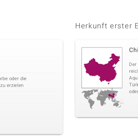
Herkunft erster 
Ch
Der
rei
Aqua
rbe oder die
Türk
zu erzielen
oder