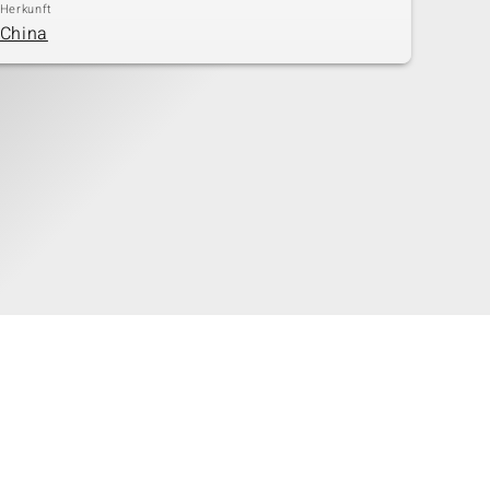
Herkunft
China