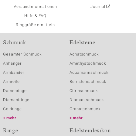
Versandinformationen
Journal
Hilfe & FAQ
Ringgröße ermitteln
Schmuck
Edelsteine
Gesamter Schmuck
Achatschmuck
Anhänger
Amethystschmuck
Armbänder
Aquamarinschmuck
Armreife
Bernsteinschmuck
Damenringe
Citrinschmuck
Diamantringe
Diamantschmuck
Goldringe
Granatschmuck
mehr
mehr
Ringe
Edelsteinlexikon