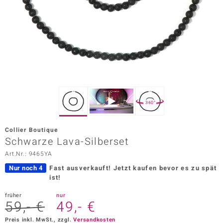
ors Edition
ana
Prince Designs
o
360°
Chic
Collier Boutique
insell
Schwarze Lava-Silberset
Art.Nr.: 9465YA
n Vogue
Nur noch 4
Fast ausverkauft!
Jetzt kaufen bevor es zu spät
 Show
ist!
o Paraíso
früher
nur
59,- €
49,- €
Classics
Preis inkl. MwSt., zzgl.
Versandkosten