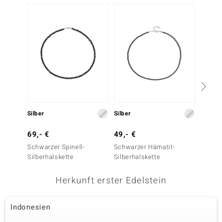
-13%
79,- 
Silber
Silber
Schwar
69,- €
49,- €
Stahlha
Schwarzer Spinell-
Schwarzer Hämatit-
Silberhalskette
Silberhalskette
Herkunft erster Edelstein
Indonesien