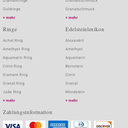
Diamantringe
Diamantschmuck
Goldringe
Granatschmuck
mehr
mehr
Ringe
Edelsteinlexikon
Achat Ring
Alexandrit
Amethyst Ring
Amethyst
Aquamarin Ring
Aquamarin
Citrin Ring
Bernstein
Diamant Ring
Citrin
Granat Ring
Granat
Jade Ring
Mondstein
mehr
mehr
Zahlungsinformation