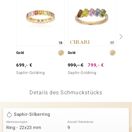
 JUWELO
remonti
uca
18
17
no Collection
Gold
Gold
Gold
ENTS BY DE MELO
699,- €
999,- €
799,- €
699,-
va
Saphir-Goldring
Saphir-Goldring
Saphir
otenier
Details des Schmuckstücks
 1894 Collection
Saphir-Silberring
ana
Abmessungen
Anzahl Edelsteine
Ring - 22x23 mm
9