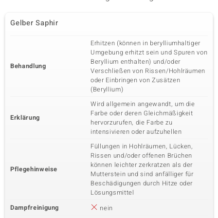
Karatgewicht Summe
Schliff
0,513 ct
Ovalschliff
Gelber Saphir
Fassung
Herkunft
Krappenfassung
Thailand
Erhitzen (können in berylliumhaltiger
Umgebung erhitzt sein und Spuren von
Beryllium enthalten) und/oder
Fünfter Edelstein
Behandlung
Verschließen von Rissen/Hohlräumen
Edelsteinvarietät
Anzahl und Größe
oder Einbringen von Zusätzen
Pinkfarbener Saphir
1 à 4x3 mm
(Beryllium)
Karatgewicht Summe
Schliff
Wird allgemein angewandt, um die
0,171 ct
Ovalschliff
Farbe oder deren Gleichmäßigkeit
Erklärung
Fassung
Herkunft
hervorzurufen, die Farbe zu
Krappenfassung
Madagaskar
intensivieren oder aufzuhellen
Füllungen in Hohlräumen, Lücken,
Rissen und/oder offenen Brüchen
können leichter zerkratzen als der
Pflegehinweise
Mutterstein und sind anfälliger für
Beschädigungen durch Hitze oder
Lösungsmittel
Dampfreinigung
nein