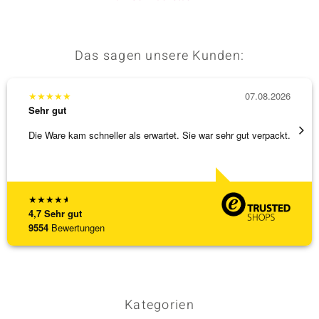
Das sagen unsere Kunden:
★
★
★
★
★
07.08.2026
★
★
★
Sehr gut
Sehr g
Die Ware kam schneller als erwartet. Sie war sehr gut verpackt.
Wunder
Steg is
[ weite
★
★
★
★
★
4,7
Sehr gut
9554
Bewertungen
Kategorien