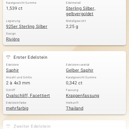
Karatgewicht Summe
Edelmetall
1,539 ct
Sterling Silber,
gelbvergoldet
& Classics
Legierung
Metallgewicht
925er Sterling Silber
2,25 g
Minerale
Design
Rivière
Erster Edelstein
Edelstein
Edelsteinvarietät
Saphir
Gelber Saphir
Anzahl und Größe
Karatgewicht Summe
2 à 4x3 mm
0,342 ct
Schliff
Fassung
Ovalschliff, Facettiert
Krappenfassung
Edelsteinfarbe
Herkunft
mehrfarbig
Thailand
Zweiter Edelstein