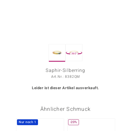
ors Edition
ana
Prince Designs
360°
o
Chic
Saphir-Silberring
Art.Nr.: 8382QM
insell
Leider ist dieser Artikel ausverkauft.
n Vogue
 Show
Ähnlicher Schmuck
o Paraíso
Nur noch 1
-20%
-29%
Classics