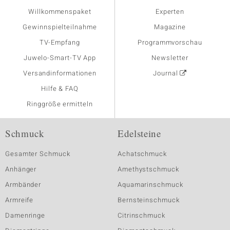
Willkommenspaket
Experten
Gewinnspielteilnahme
Magazine
TV-Empfang
Programmvorschau
Juwelo-Smart-TV App
Newsletter
Versandinformationen
Journal
Hilfe & FAQ
Ringgröße ermitteln
Schmuck
Edelsteine
Gesamter Schmuck
Achatschmuck
Anhänger
Amethystschmuck
Armbänder
Aquamarinschmuck
Armreife
Bernsteinschmuck
Damenringe
Citrinschmuck