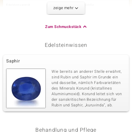
Edelsteinvarietät
Anzahl und Größe
zeige mehr
Blauer Saphir
2 à 4x3 mm
Karatgewicht Summe
Schliff
0,342 ct
Ovalschliff
Zum Schmuckstück
Fassung
Herkunft
Krappenfassung
Madagaskar
Edelsteinwissen
Dritter Edelstein
Saphir
Edelsteinvarietät
Anzahl und Größe
Grüner Saphir
1 à 4x3 mm
Wie bereits an anderer Stelle erwähnt,
Karatgewicht Summe
Schliff
sind Rubin und Saphir im Grunde ein
0,171 ct
Ovalschliff
und dasselbe, nämlich Farbvarietäten
des Minerals Korund (kristallines
Fassung
Herkunft
Krappenfassung
Aluminiumoxid). Korund leitet sich von
Madagaskar
der sanskritischen Bezeichnung für
Rubin und Saphir, „kuruvinda“, ab.
Vierter Edelstein
Edelsteinvarietät
Anzahl und Größe
Oranger Saphir
3 à 4x3 mm
Behandlung und Pflege