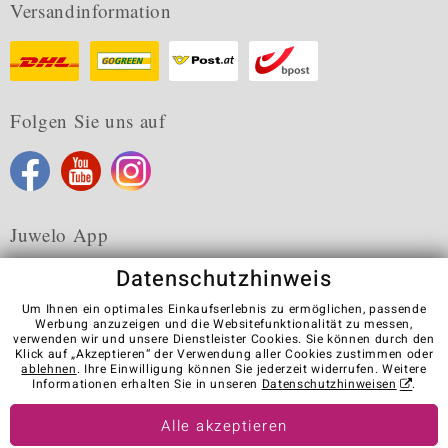
Versandinformation
Folgen Sie uns auf
Juwelo App
Datenschutzhinweis
Um Ihnen ein optimales Einkaufserlebnis zu ermöglichen, passende
Werbung anzuzeigen und die Websitefunktionalität zu messen,
verwenden wir und unsere Dienstleister Cookies. Sie können durch den
Karriere
AGB
Datenschutz
Cookies
Impressum
Klick auf „Akzeptieren“ der Verwendung aller Cookies zustimmen oder
Kontakt
Vertrag widerrufen
ablehnen
. Ihre Einwilligung können Sie jederzeit widerrufen. Weitere
Informationen erhalten Sie in unseren
Datenschutzhinweisen
.
Visit our stores in other countries:
Alle akzeptieren