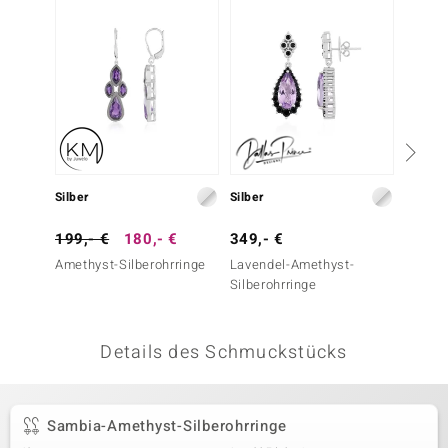
 JUWELO
remonti
uca
no Collection
ENTS BY DE MELO
Silber
Silber
Silber
va
199,- €
180,- €
349,- €
169,-
Amethyst-Silberohrringe
Lavendel-Amethyst-
Campit
otenier
Silberohrringe
Silbero
(Faszin
 1894 Collection
Details des Schmuckstücks
ana
Sambia-Amethyst-Silberohrringe