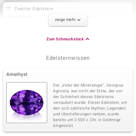
Zweiter Edelstein
Edelsteinvarietät
Anzahl und Größe
zeige mehr
Sambia-Amethyst
4 à 5x3 mm
Karatgewicht Summe
Schliff
0,774 ct
Tropfenförmiger Cabochon
Zum Schmuckstück
Fassung
Herkunft
Krappenfassung
Sambia
Edelsteinwissen
Dritter Edelstein
Amethyst
Edelsteinvarietät
Anzahl und Größe
Sambia-Amethyst
4 à 4 mm
Der „Vater der Mineralogie“, Georgius
Karatgewicht Summe
Schliff
Agricola, war nicht der Erste, der von
0,855 ct
Runder Cabochon
der Schönheit dieses Edelsteins
verzaubert wurde. Dieser Edelstein, um
Fassung
Herkunft
Krappenfassung
den sich zahlreiche Mythen, Legenden
Sambia
und Überlieferungen ranken, wurde
bereits um 2.500 v. Chr. in Goldringe
eingesetzt.