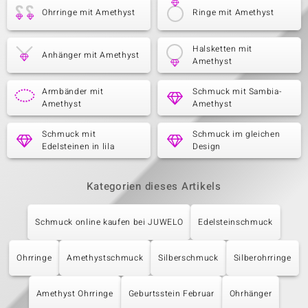
Ohrringe mit Amethyst
Ringe mit Amethyst
Halsketten mit
Anhänger mit Amethyst
Amethyst
Armbänder mit
Schmuck mit Sambia-
Amethyst
Amethyst
Schmuck mit
Schmuck im gleichen
Edelsteinen in lila
Design
Kategorien dieses Artikels
Schmuck online kaufen bei JUWELO
Edelsteinschmuck
Ohrringe
Amethystschmuck
Silberschmuck
Silberohrringe
Amethyst Ohrringe
Geburtsstein Februar
Ohrhänger