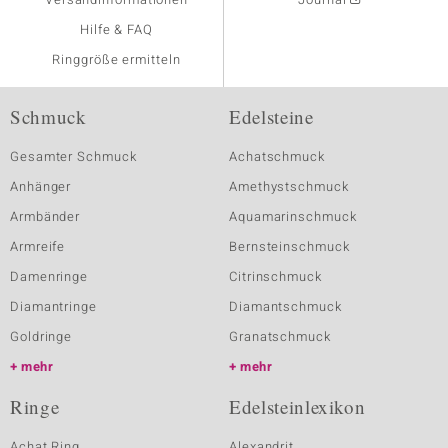
Hilfe & FAQ
Ringgröße ermitteln
Schmuck
Edelsteine
Gesamter Schmuck
Achatschmuck
Anhänger
Amethystschmuck
Armbänder
Aquamarinschmuck
Armreife
Bernsteinschmuck
Damenringe
Citrinschmuck
Diamantringe
Diamantschmuck
Goldringe
Granatschmuck
mehr
mehr
Ringe
Edelsteinlexikon
Achat Ring
Alexandrit