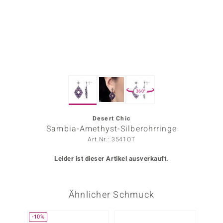
ors Edition
ana
Prince Designs
360°
o
Chic
Desert Chic
Sambia-Amethyst-Silberohrringe
insell
Art.Nr.: 3541OT
n Vogue
Leider ist dieser Artikel ausverkauft.
 Show
Ähnlicher Schmuck
o Paraíso
Classics
-10%
NEU