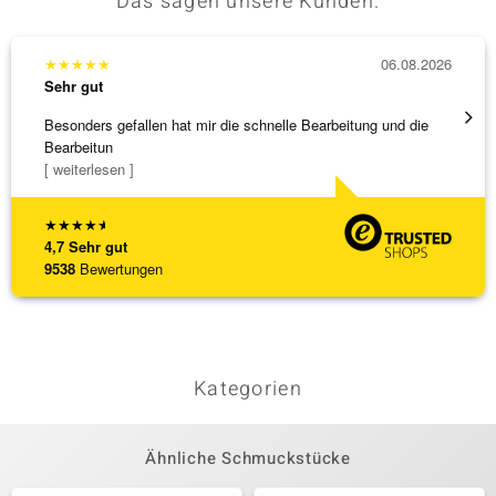
Das sagen unsere Kunden:
★
★
★
★
★
06.08.2026
★
★
★
Sehr gut
Sehr g
Besonders gefallen hat mir die schnelle Bearbeitung und die
Schnel
Bearbeitun
[ weiterlesen ]
★
★
★
★
★
4,7
Sehr gut
9538
Bewertungen
Kategorien
Ähnliche Schmuckstücke