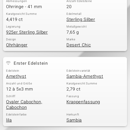
Abmessungen
Anzahl Edelsteine
Ohrringe - 41 mm
20
Karatgewicht Summe
Edelmetall
4,419 ct
Sterling Silber
& Classics
Legierung
Metallgewicht
925er Sterling Silber
7,65 g
Minerale
Design
Marke
Ohrhänger
Desert Chic
Erster Edelstein
Edelstein
Edelsteinvarietät
Amethyst
Sambia-Amethyst
Anzahl und Größe
Karatgewicht Summe
12 à 5x3 mm
2,79 ct
Schliff
Fassung
Ovaler Cabochon,
Krappenfassung
Cabochon
Edelsteinfarbe
Herkunft
lila
Sambia