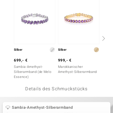
 JUWELO
remonti
uca
no Collection
ENTS BY DE MELO
Silber
Silber
Silber
va
699,- €
999,- €
799,-
Sambia-Amethyst-
Marokkanischer
Tansan
otenier
Silberarmband (de Melo
Amethyst-Silberarmband
Essence)
 1894 Collection
Details des Schmuckstücks
ana
Sambia-Amethyst-Silberarmband