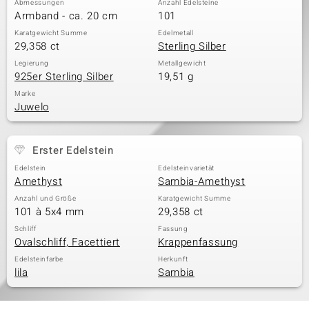
Abmessungen
Anzahl Edelsteine
Armband - ca. 20 cm
101
Karatgewicht Summe
Edelmetall
29,358 ct
Sterling Silber
& Classics
Legierung
Metallgewicht
925er Sterling Silber
19,51 g
Minerale
Marke
Juwelo
Erster Edelstein
Edelstein
Edelsteinvarietät
Amethyst
Sambia-Amethyst
Anzahl und Größe
Karatgewicht Summe
101 à 5x4 mm
29,358 ct
Schliff
Fassung
Ovalschliff, Facettiert
Krappenfassung
Edelsteinfarbe
Herkunft
lila
Sambia