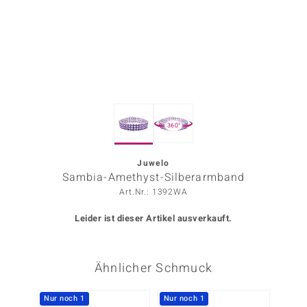
ors Edition
ana
Prince Designs
360°
o
Chic
Juwelo
Sambia-Amethyst-Silberarmband
insell
Art.Nr.: 1392WA
n Vogue
Leider ist dieser Artikel ausverkauft.
 Show
Ähnlicher Schmuck
o Paraíso
Classics
Nur noch 1
Nur noch 1