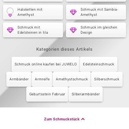
Halsketten mit
Schmuck mit Sambia-
Amethyst
Amethyst
Schmuck mit
Schmuck im gleichen
Edelsteinen in lila
Design
Kategorien dieses Artikels
Schmuck online kaufen bei JUWELO
Edelsteinschmuck
Armbänder
Armreife
Amethystschmuck
Silberschmuck
Geburtsstein Februar
Silberarmbänder
Zum Schmuckstück