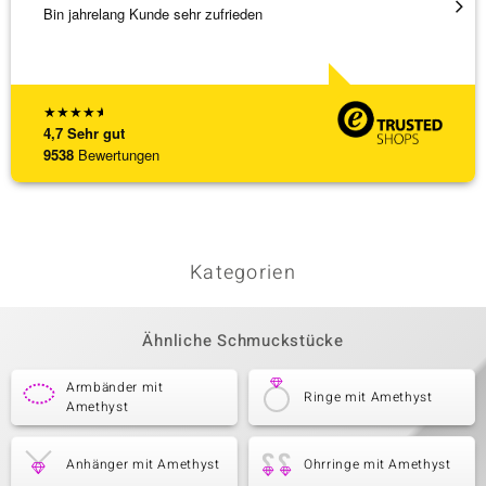
Bin jahrelang Kunde sehr zufrieden
Besond
Bearbe
[ weite
★
★
★
★
★
4,7
Sehr gut
9538
Bewertungen
Kategorien
Ähnliche Schmuckstücke
Armbänder mit
Ringe mit Amethyst
Amethyst
Anhänger mit Amethyst
Ohrringe mit Amethyst