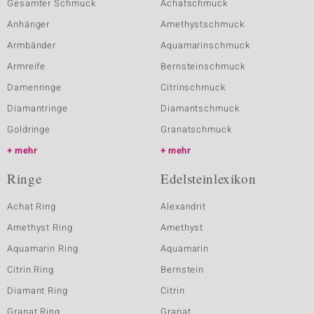
Gesamter Schmuck
Achatschmuck
Anhänger
Amethystschmuck
Armbänder
Aquamarinschmuck
Armreife
Bernsteinschmuck
Damenringe
Citrinschmuck
Diamantringe
Diamantschmuck
Goldringe
Granatschmuck
mehr
mehr
Ringe
Edelsteinlexikon
Achat Ring
Alexandrit
Amethyst Ring
Amethyst
Aquamarin Ring
Aquamarin
Citrin Ring
Bernstein
Diamant Ring
Citrin
Granat Ring
Granat