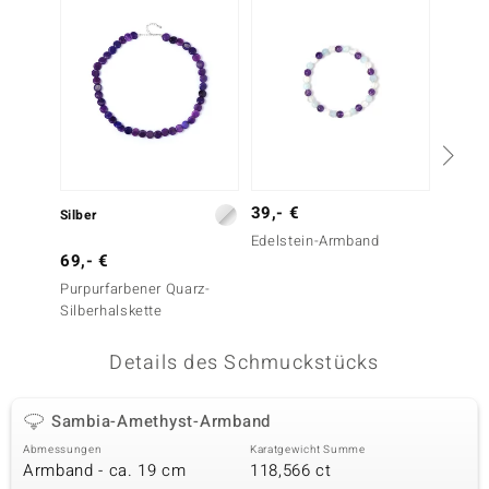
 JUWELO
remonti
uca
no Collection
ENTS BY DE MELO
39,- €
Silber
Silber
Edelstein-Armband
va
69,- €
69,- 
Purpurfarbener Quarz-
Lepidol
otenier
Silberhalskette
 1894 Collection
Details des Schmuckstücks
Sambia-Amethyst-Armband
ana
Abmessungen
Karatgewicht Summe
Armband - ca. 19 cm
118,566 ct