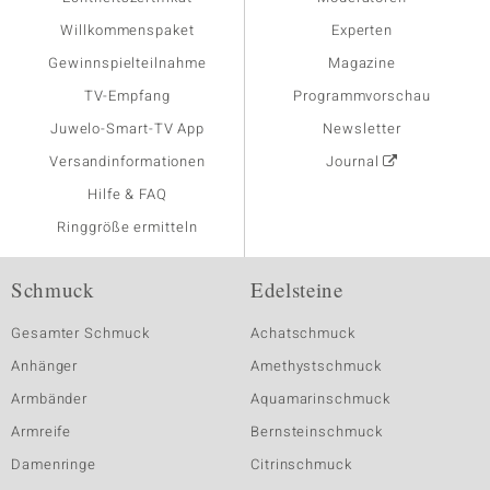
Willkommenspaket
Experten
Gewinnspielteilnahme
Magazine
TV-Empfang
Programmvorschau
Juwelo-Smart-TV App
Newsletter
Versandinformationen
Journal
Hilfe & FAQ
Ringgröße ermitteln
Schmuck
Edelsteine
Gesamter Schmuck
Achatschmuck
Anhänger
Amethystschmuck
Armbänder
Aquamarinschmuck
Armreife
Bernsteinschmuck
Damenringe
Citrinschmuck