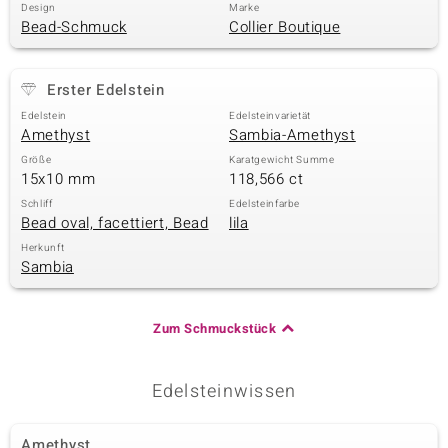
Design
Marke
Bead-Schmuck
Collier Boutique
& Classics
Erster Edelstein
Minerale
Edelstein
Edelsteinvarietät
Amethyst
Sambia-Amethyst
Größe
Karatgewicht Summe
15x10 mm
118,566 ct
Schliff
Edelsteinfarbe
Bead oval, facettiert, Bead
lila
Herkunft
Sambia
Zum Schmuckstück
Edelsteinwissen
Amethyst