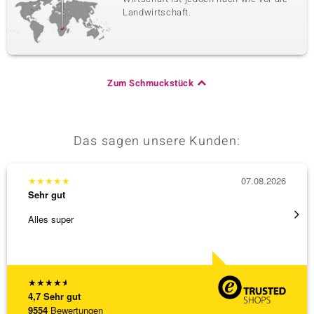
Landwirtschaft.
Zum Schmuckstück
Das sagen unsere Kunden:
★
★
★
★
★
07.08.2026
★
★
★
Sehr gut
Sehr g
Alles super
Eine V
zu noc
[ weite
★
★
★
★
★
4,7
Sehr gut
9554
Bewertungen