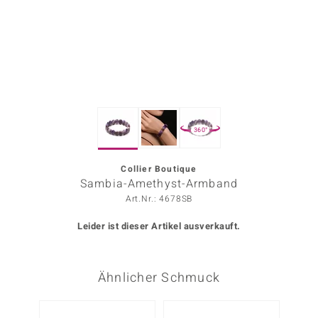
ors Edition
ana
Prince Designs
360°
o
Chic
Collier Boutique
Sambia-Amethyst-Armband
insell
Art.Nr.: 4678SB
n Vogue
Leider ist dieser Artikel ausverkauft.
 Show
Ähnlicher Schmuck
o Paraíso
Classics