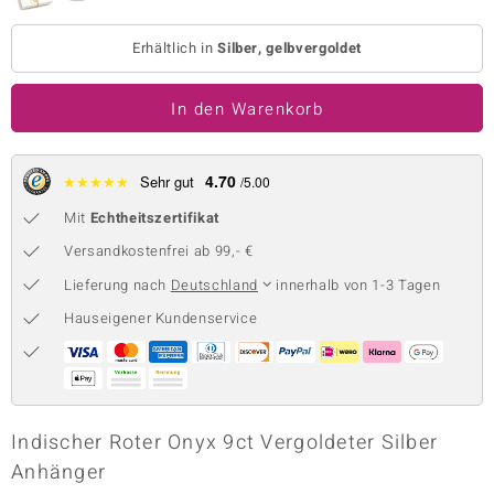
 JUWELO
Erhältlich in
Silber, gelbvergoldet
remonti
In den Warenkorb
uca
no Collection
4.70
★
★
★
★
★
Sehr gut
/5.00
ENTS BY DE MELO
Mit
Echtheitszertifikat
Versandkostenfrei ab 99,- €
va
Lieferung nach
Deutschland
innerhalb von 1-3 Tagen
otenier
Hauseigener Kundenservice
 1894 Collection
ana
Indischer Roter Onyx 9ct Vergoldeter Silber
Anhänger