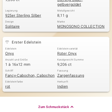
gelbvergoldet
Legierung
Metallgewicht
925er Sterling Silber
8,11 g
Design
Marke
Solitaire
MONOSONO COLLECTION
Erster Edelstein
Edelstein
Edelsteinvarietät
Onyx
Roter Onyx
Anzahl und Größe
Karatgewicht Summe
1 à 16x12 mm
9,206 ct
Schliff
Fassung
Fancy-Cabochon, Cabochon
Zargenfassung
Edelsteinfarbe
Herkunft
rot
Indien
Zum Schmuckstück