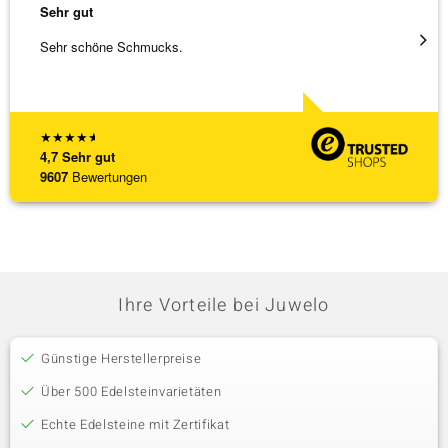
Sehr gut
Sehr g
Sehr schöne Schmucks.
Schöne
weiter
★
★
★
★
★
4,7
Sehr gut
9607
Bewertungen
Ihre Vorteile bei Juwelo
Günstige Herstellerpreise
Über 500 Edelsteinvarietäten
Echte Edelsteine mit Zertifikat