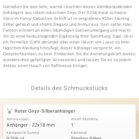
Genießen Sie das tiefe, warme Leuchten dieses atemberaubenden
Anhängers aus rotem indischem Onyx. Der 9,206 Karat schwere
Stein im Fancy-Cabochon-Schliff ist in vergoldetes 925er Sterling
& Classics
Silber gefasst und strahlt Eleganz und Anmut aus. Sein satter roter
Farbton erinnert an einen lebendigen Sonnenuntergang und macht
Minerale
ihn zu einer herausragenden Ergänzung Ihrer Sammlung. Egal, ob er
ein formelles Outfit abrundet oder einen Hauch von Luxus zu Ihrer
täglichen Kleidung hinzufügt, dieser Anhänger verspricht, ein
Gesprächsanlass zu sein. Entdecken Sie die Anziehungskraft dieses
wunderschön gefertigten Accessoires und lassen Sie es zu jedem
Anlass einen Hauch von Raffinesse bringen.
Details des Schmuckstücks
Roter Onyx-Silberanhänger
Abmessungen
Anzahl Edelsteine
Anhänger - 22x18 mm
1
Karatgewicht Summe
Edelmetall
9,206 ct
Sterling Silber,