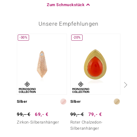
Zum Schmuckstück
Unsere Empfehlungen
-30%
-20%
-29%
Silber
Silber
Silber
99,- €
69,- €
99,- €
79,- €
69,- 
Zirkon-Silberanhänger
Roter Chalzedon-
Lavend
Silberanhänger
Silber