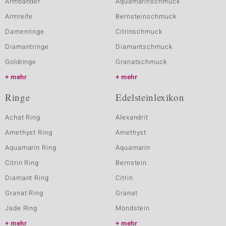
Armbänder
Aquamarinschmuck
Armreife
Bernsteinschmuck
Damenringe
Citrinschmuck
Diamantringe
Diamantschmuck
Goldringe
Granatschmuck
mehr
mehr
Ringe
Edelsteinlexikon
Achat Ring
Alexandrit
Amethyst Ring
Amethyst
Aquamarin Ring
Aquamarin
Citrin Ring
Bernstein
Diamant Ring
Citrin
Granat Ring
Granat
Jade Ring
Mondstein
mehr
mehr