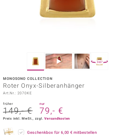
ors Edition
ana
Prince Designs
o
360°
Chic
MONOSONO COLLECTION
insell
Roter Onyx-Silberanhänger
Art.Nr.: 2070KE
n Vogue
früher
nur
 Show
149,- €
79,- €
o Paraíso
Preis inkl. MwSt., zzgl.
Versandkosten
Classics
Geschenkbox für
6,00 €
mitbestellen