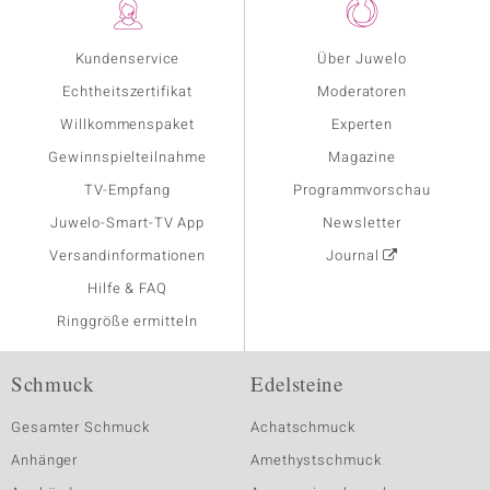
Kundenservice
Über Juwelo
Echtheitszertifikat
Moderatoren
Willkommenspaket
Experten
Gewinnspielteilnahme
Magazine
TV-Empfang
Programmvorschau
Juwelo-Smart-TV App
Newsletter
Versandinformationen
Journal
Hilfe & FAQ
Ringgröße ermitteln
Schmuck
Edelsteine
Gesamter Schmuck
Achatschmuck
Anhänger
Amethystschmuck