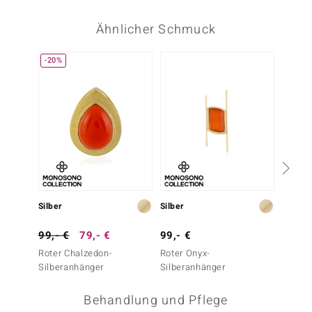
Ähnlicher Schmuck
-20%
-29%
Silber
Silber
Silber
99,- €
79,- €
99,- €
69,- 
Roter Chalzedon-
Roter Onyx-
Orange
Silberanhänger
Silberanhänger
Silber
Behandlung und Pflege